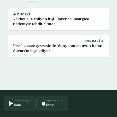
← ÖNCEKI
Yaklaşık 10 milyon kişi Florence kasırgası
nedeniyle tehdit altında
SONRAKI →
İsrail Gazze çevresinde ‘dünyanın en uzun beton
duvarı’nı inşa ediyor
Google Play'de
App Store'dan
İndir
İndir