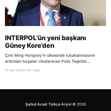
INTERPOL’ün yeni başkanı
Güney Kore’den
Çinli Mıng Hongvey’in ülkesinde tutuklanmasının
ardından boşalan Uluslararası Polis Teşkilatı
(INTERPOL) Başkanlığına Güney Koreli Kim Jong Yang
21 Kas 2018
1 min read
seçildi. INTERPOL Genel Kurulu’nun Dubai’deki
toplantısında yapılan seçimde, oyların 3’te 2’sini
kazanan Kim, teşkilatın yeni
Şarkul Avsat Türkçe Arşivi
© 2026