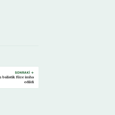
SONRAKI →
ğı balistik füze imha
edildi