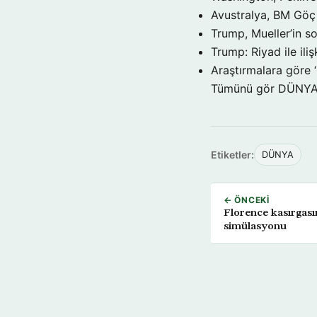
Avustralya, BM Göç 
Trump, Mueller’in so
Trump: Riyad ile il
Araştırmalara göre 
Tümünü gör DÜNY
Etiketler:
DÜNYA
← ÖNCEKI
Florence kasırgas
simülasyonu