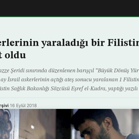
erlerinin yaraladığı bir Filist
t oldu
azze Şeridi sınırında düzenlenen barışçıl “Büyük Dönüş Yü
 ay İsrail askerlerinin açtığı ateş sonucu yaralanan 1 Filisti
listin Sağlık Bakanlığı Sözcüsü Eşref el-Kudra, yaptığı yazı
rşivi
·
16 Eylül 2018