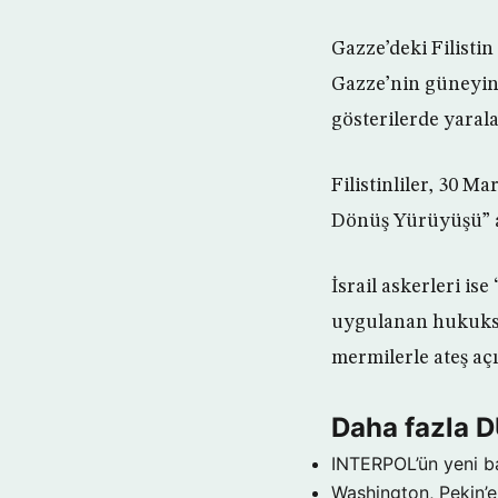
Gazze’deki Filistin
Gazze’nin güneyind
gösterilerde yaral
Filistinliler, 30 M
Dönüş Yürüyüşü” ad
İsrail askerleri is
uygulanan hukuksuz
mermilerle ateş açı
Daha fazla 
INTERPOL’ün yeni b
Washington, Pekin’e 