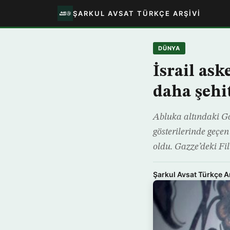
ŞARKUL AVSAT TÜRKÇE ARŞIVI
DÜNYA
İsrail ask
daha şehi
Abluka altındaki G
gösterilerinde geçen
oldu. Gazze’deki Fi
Şarkul Avsat Türkçe A