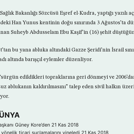
 Sağlık Bakanlığı Sözcüsü Eşref el-Kudra, yaptığı yazılı a
eki Han Yunus kentinin doğu sınırında 3 Ağustos’ta dü
anan Suheyb Abdusselam Ebu Kaşif’in (16) şehit düştüğünü
art’tan bu yana abluka altındaki Gazze Şeridi’nin İsrail sı
ı altında barışçıl eylemler düzenliyor.
e “sürgün edildikleri topraklarına geri dönmeyi ve 2006’d
 ablukanın kaldırılmasını” talep eden sivil halkın üzer
yor.
DÜNYA
aşkanı Güney Kore’den
21 Kas 2018
yönelik ticari suçlamalarını yineledi
21 Kas 2018