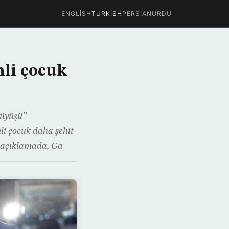
ENGLISH
TURKISH
PERSIAN
URDU
inli çocuk
rüyüşü”
nli çocuk daha şehit
lı açıklamada, Ga