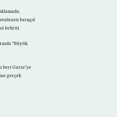
çıklamada,
zenlenen barışçıl
 belirtti.
nırında “Büyük
an beri Gazze’ye
ine gerçek