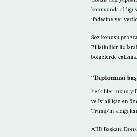
konusunda aldığı so
ifadesine yer verild
Söz konusu program
Filistinliler ile İs
bölgelerde çalışma
“Diplomasi başa
Yetkililer, uzun y
ve İsrail için en 
Trump’ın aldığı kar
ABD Başkanı Donal