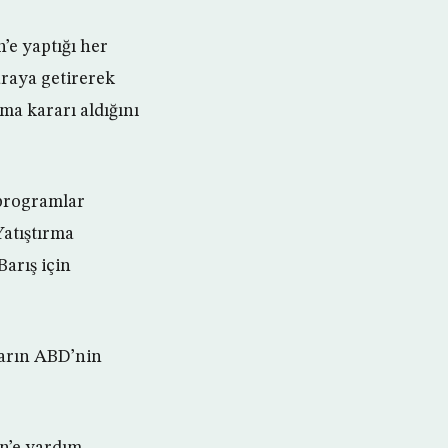
’e yaptığı her
araya getirerek
rma kararı aldığını
 programlar
atıştırma
arış için
ların ABD’nin
n’e yardım