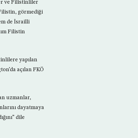
ve Filistinliler
ilistin, görmediği
 de İsrailli
m Filistin
inlilere yapılan
ton’da açılan FKÖ
yan uzmanlar,
anlarını dayatmaya
ığını” dile