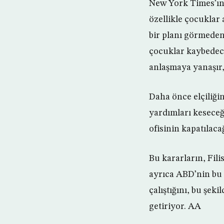
New York Times’ın h
özellikle çocuklar
bir planı görmeden
çocuklar kaybedec
anlaşmaya yanaşır
Daha önce elçiliğin
yardımları kesece
ofisinin kapatılacağ
Bu kararların, Fil
ayrıca ABD’nin bu 
çalıştığını, bu şeki
getiriyor. AA