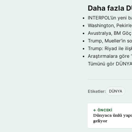
Daha fazla 
INTERPOL’ün yeni b
Washington, Pekin’e 
Avustralya, BM Göç 
Trump, Mueller’in so
Trump: Riyad ile il
Araştırmalara göre 
Tümünü gör DÜNY
Etiketler:
DÜNYA
← ÖNCEKI
Dünyaca ünlü yapa
geliyor