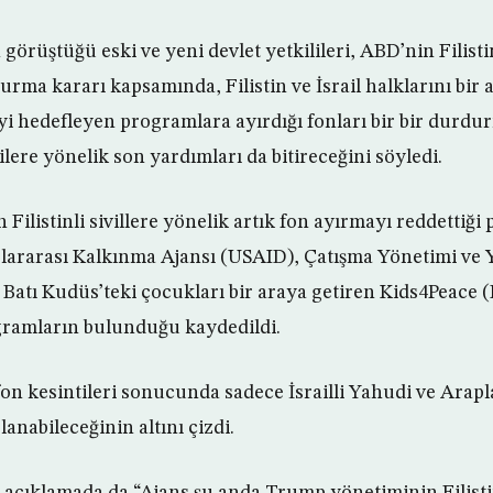
örüştüğü eski ve yeni devlet yetkilileri, ABD’nin Filistin
rma kararı kapsamında, Filistin ve İsrail halklarını bir 
meyi hedefleyen programlara ayırdığı fonları bir bir durdu
lilere yönelik son yardımları da bitireceğini söyledi.
ilistinli sivillere yönelik artık fon ayırmayı reddettiği
ararası Kalkınma Ajansı (USAID), Çatışma Yönetimi ve Y
Batı Kudüs’teki çocukları bir araya getiren Kids4Peace (B
gramların bulunduğu kaydedildi.
 fon kesintileri sonucunda sadece İsrailli Yahudi ve Arap
nabileceğinin altını çizdi.
açıklamada da “Ajans şu anda Trump yönetiminin Filisti