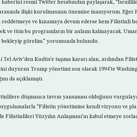
aberini resmi Twitter hesabından paylaşarak, “İsrailliler 
 arasında ilişki kurulmasının önemine inanıyorum. Eğer F
 reddetmeye ve kınamaya devam ederse hem Filistinli hem
ek ve tüm bu programların bir anlamı kalmayacak. Umarı
, bekleyip görelim.” yorumunda bulundu.
i Tel Aviv’den Kudüs’e taşıma kararı alan, ardından Filist
ğini duyuran Trump yönetimi son olarak 1994’te Washing
ını da açıklamıştı.
istinlilere düşmanca tavrın yansıması olduğunu vurgula
uygulamalarla “Filistin yönetimine kendi vizyonu ve pl
lde Filistinlileri Yüzyılın Anlaşması’nı kabul etmeye zorlad