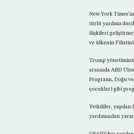
New York Times’ın g
türlü yardımı durdu
ilişkileri geliştir
ve ülkenin Filistin
Trump yönetiminin F
arasında ABD Ulusl
Programı, Doğu ve 
çocuklar) gibi pro
Yetkililer, yapılan
yardımından yararla
USAID’den yapılan 