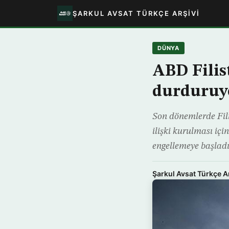
ŞARKUL AVSAT TÜRKÇE ARŞIVI
DÜNYA
ABD Filist
durduruy
Son dönemlerde Filis
ilişki kurulması içi
engellemeye başladığ
Şarkul Avsat Türkçe A