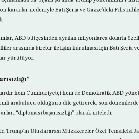
n kararlar nedeniyle Batı Şeria ve Gazze’deki Filistinlil
i.
lar, ABD bütçesinden ayrılan milyonlarca dolarla özell
railliler arasında birebir iletişim kurulması için Batı Şeria 
lar yürütüyor.
rısızlığı”
ıllardır hem Cumhuriyetçi hem de Demokratik ABD yöneti
önemli arabulucu olduğunu dile getirerek, son dönemlerd
arları “diplomasi başarısızlığı” olarak niteledi.
d Trump’ın Uluslararası Müzakereler Özel Temsilcisi Ja