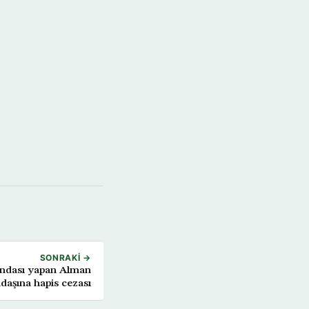
SONRAKI →
andası yapan Alman
daşına hapis cezası