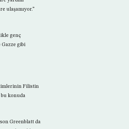
ere ulaşamıyor.”
ikle genç
ve Gazze gibi
mlerinin Filistin
e bu konuda
son Greenblatt da