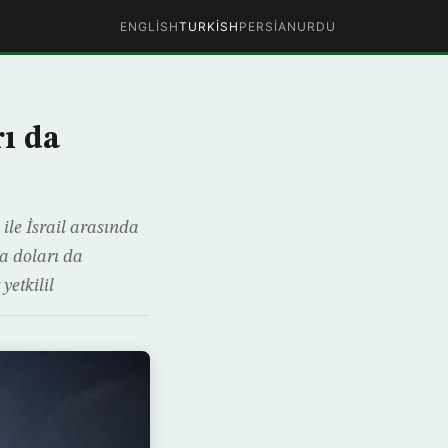
ENGLISH
TURKISH
PERSIAN
URDU
rı da
ile İsrail arasında
ca doları da
yetkilil