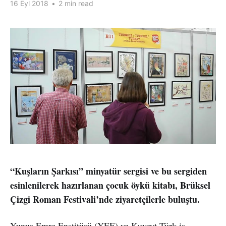
16 Eyl 2018
•
2 min read
“Kuşların Şarkısı” minyatür sergisi ve bu sergiden
esinlenilerek hazırlanan çocuk öykü kitabı, Brüksel
Çizgi Roman Festivali’nde ziyaretçilerle buluştu.
Yunus Emre Enstitüsü (YEE) ve Kuveyt Türk iş