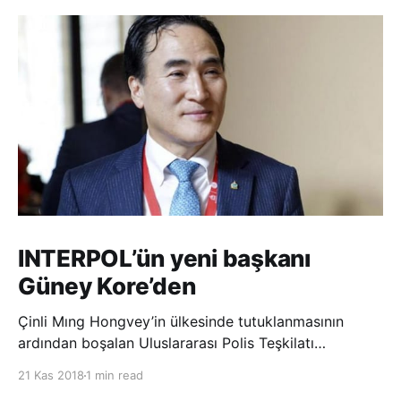
INTERPOL’ün yeni başkanı
Güney Kore’den
Çinli Mıng Hongvey’in ülkesinde tutuklanmasının
ardından boşalan Uluslararası Polis Teşkilatı
(INTERPOL) Başkanlığına Güney Koreli Kim Jong Yang
21 Kas 2018
1 min read
seçildi. INTERPOL Genel Kurulu’nun Dubai’deki