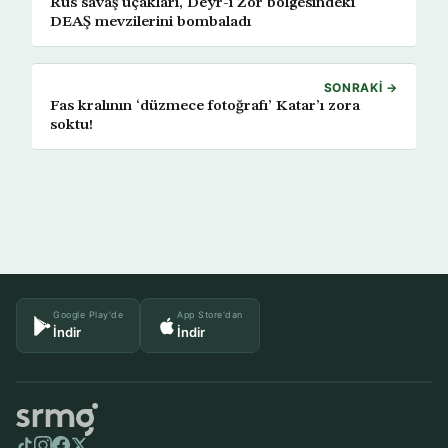
Rus savaş uçakları, Deyr-i Zor bölgesindeki
DEAŞ mevzilerini bombaladı
SONRAKI →
Fas kralının ‘düzmece fotoğrafı’ Katar’ı zora
soktu!
Google Play'de
App Store'dan
İndir
İndir