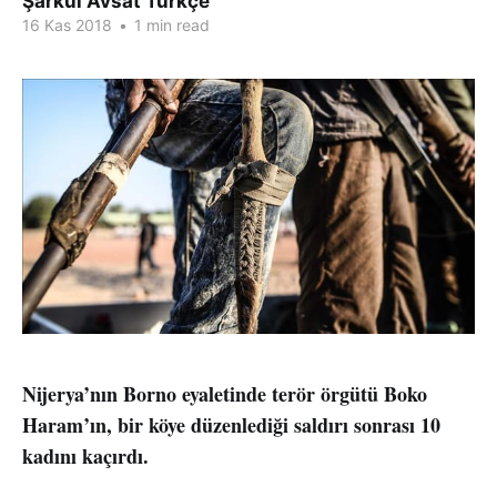
Şarkul Avsat Türkçe
16 Kas 2018
•
1 min read
Nijerya’nın Borno eyaletinde terör örgütü Boko
Haram’ın, bir köye düzenlediği saldırı sonrası 10
kadını kaçırdı.