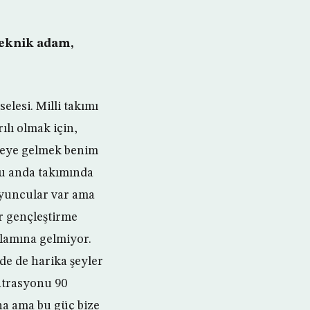
teknik adam,
elesi. Milli takımı
ılı olmak için,
iyeye gelmek benim
şu anda takımında
oyuncular var ama
r gençleştirme
nlamına gelmiyor.
 de harika şeyler
ntrasyonu 90
a ama bu güç bize