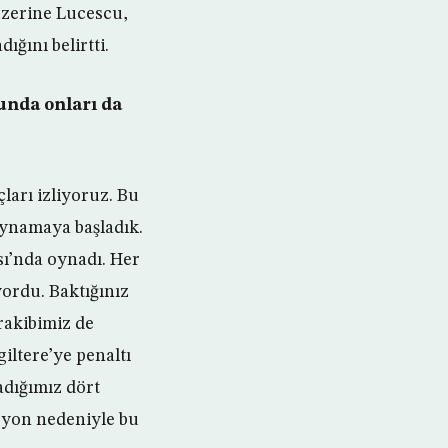
 üzerine Lucescu,
ğını belirtti.
unda onları da
ları izliyoruz. Bu
oynamaya başladık.
sı’nda oynadı. Her
yordu. Baktığınız
rakibimiz de
giltere’ye penaltı
nadığımız dört
syon nedeniyle bu