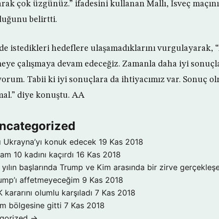
ak çok üzgünüz.” ifadesini kullanan Mallı, İsveç maçın
uğunu belirtti.
nde istedikleri hedeflere ulaşamadıklarını vurgulayarak, 
meye çalışmaya devam edeceğiz. Zamanla daha iyi sonuçl
orum. Tabii ki iyi sonuçlara da ihtiyacımız var. Sonuç ol
al.” diye konuştu. AA
Uncategorized
mı Ukrayna’yı konuk edecek
19 Kas 2018
am 10 kadını kaçırdı
16 Kas 2018
ılın başlarında Trump ve Kim arasında bir zirve gerçekleş
ump’ı affetmeyeceğim
9 Kas 2018
 kararını olumlu karşıladı
7 Kas 2018
m bölgesine gitti
7 Kas 2018
gorized →