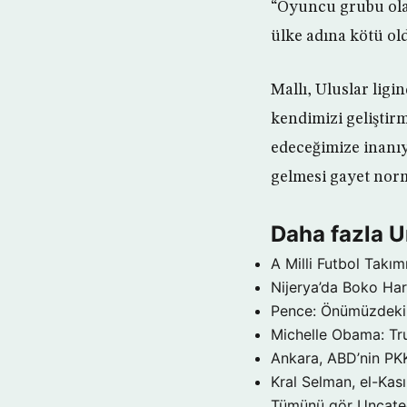
“Oyuncu grubu olar
ülke adına kötü old
Mallı, Uluslar ligi
kendimizi geliştir
edeceğimize inanıy
gelmesi gayet norm
Daha fazla 
A Milli Futbol Takı
Nijerya’da Boko Har
Pence: Önümüzdeki y
Michelle Obama: Tr
Ankara, ABD’nin PKK
Kral Selman, el-Kası
Tümünü gör Uncate