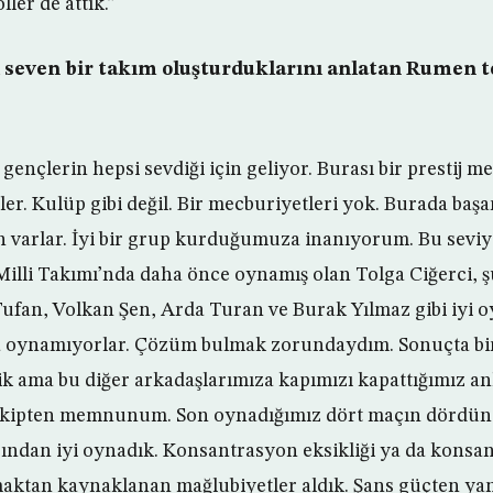
ller de attık.”
i seven bir takım oluşturduklarını anlatan Rumen 
gençlerin hepsi sevdiği için geliyor. Burası bir prestij mes
r. Kulüp gibi değil. Bir mecburiyetleri yok. Burada başar
çin varlar. İyi bir grup kurduğumuza inanıyorum. Bu sev
Milli Takımı’nda daha önce oynamış olan Tolga Ciğerci, 
ufan, Volkan Şen, Arda Turan ve Burak Yılmaz gibi iyi 
a oynamıyorlar. Çözüm bulmak zorundaydım. Sonuçta bi
k ama bu diğer arkadaşlarımıza kapımızı kapattığımız a
ipten memnunum. Son oynadığımız dört maçın dördünde
sından iyi oynadık. Konsantrasyon eksikliği ya da konsa
ktan kaynaklanan mağlubiyetler aldık. Şans güçten yan