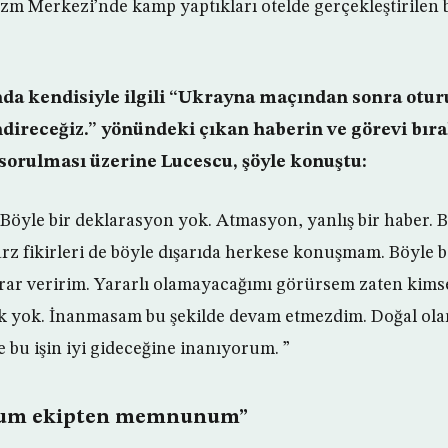
rizm Merkezi’nde kamp yaptıkları otelde gerçekleştirilen 
a kendisiyle ilgili “Ukrayna maçından sonra otur
direceğiz.” yönündeki çıkan haberin ve görevi bı
orulması üzerine Lucescu, şöyle konuştu:
 Böyle bir deklarasyon yok. Atmasyon, yanlış bir haber. B
z fikirleri de böyle dışarıda herkese konuşmam. Böyle 
rar veririm. Yararlı olamayacağımı görürsem zaten kims
 yok. İnanmasam bu şekilde devam etmezdim. Doğal olar
bu işin iyi gideceğine inanıyorum. ”
ğum ekipten memnunum”