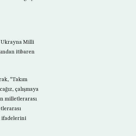
 Ukrayna Milli
şından itibaren
arak, “Takım
acağız, çalışmaya
n milletlerarası
tlerarası
ifadelerini