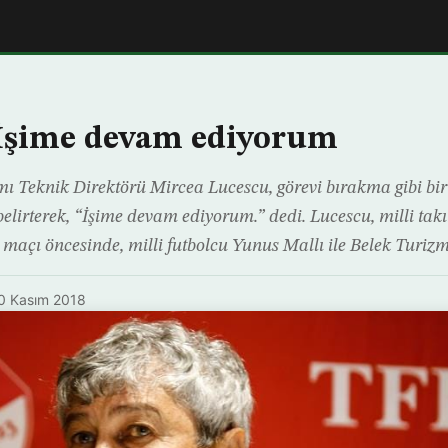
 İşime devam ediyorum
mı Teknik Direktörü Mircea Lucescu, görevi bırakma gibi b
elirterek, “İşime devam ediyorum.” dedi. Lucescu, milli tak
 maçı öncesinde, milli futbolcu Yunus Mallı ile Belek Turi
0 Kasım 2018