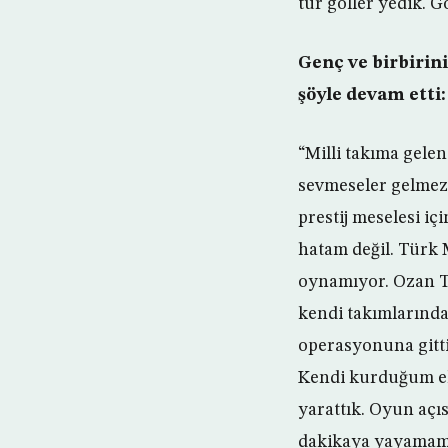
tür goller yedik. Go
Genç ve birbirin
şöyle devam etti:
“Milli takıma gelen 
sevmeseler gelmezle
prestij meselesi i
hatam değil. Türk 
oynamıyor. Ozan T
kendi takımlarınd
operasyonuna gitti
Kendi kurduğum ek
yarattık. Oyun açı
dakikaya yayamama