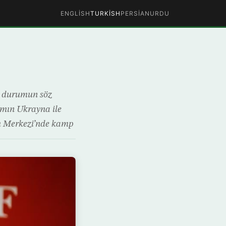
ENGLISH
TURKISH
PERSIAN
URDU
ir durumun söz
ımın Ukrayna ile
zm Merkezi’nde kamp