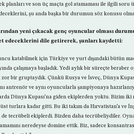
ek planları ve son üç maçta gol atamaması ile ilgili soru
eceklerini, şu anda başka bir durumun söz konusu olmadı
rından yeni çıkacak genç oyuncular olması durum
t edeceklerini dile getirerek, şunları kaydetti:
ncu katabilmek için Türkiye ve yurt dışındaki bütün maç
yında çalışmaya başladık. Yedi aylık bir süreçte beraber 
k zor bir gruptaydık. Çünkü Rusya ve İsveç, Dünya Kupa
 aynı antrenör ve aynı oyuncularla şampiyonaya hazırlanı
rda Dünya Kupası’na giden ekiplerden yoktu. Bizim iki 
t turlara kadar gitti. Bu iki takım da Hırvatistan’a ve İn
isi de tecrübeli ekiplerdi. Bizden daha tecrübeliydiler. Oy
amamını neredeyse domine ettik. Biz, sadece konsantra