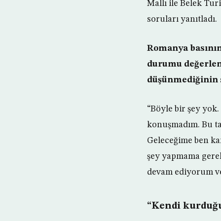
Mallı ile Belek Tu
soruları yanıtladı.
Romanya basınınd
durumu değerlen
düşünmediğinin s
“Böyle bir şey yok.
konuşmadım. Bu tar
Geleceğime ben ka
şey yapmama gerek
devam ediyorum ve 
“Kendi kurdu