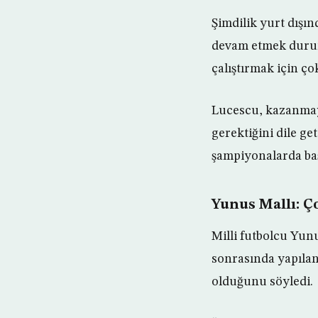
Şimdilik yurt dışı
devam etmek durum
çalıştırmak için ço
Lucescu, kazanmaya
gerektiğini dile g
şampiyonalarda baş
Yunus Mallı: 
Milli futbolcu Yun
sonrasında yapılan 
olduğunu söyledi.