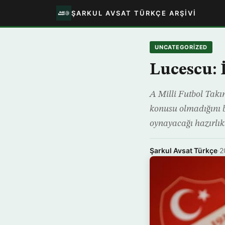
ŞARKUL AVSAT TÜRKÇE ARŞIVI
UNCATEGORIZED
Lucescu:
A Milli Futbol Takı
konusu olmadığını b
oynayacağı hazırlık
Şarkul Avsat Türkçe
·
2