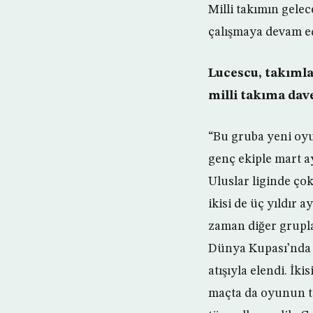
Milli takımın gelec
çalışmaya devam ed
Lucescu, takımla
milli takıma dave
“Bu gruba yeni oyu
genç ekiple mart a
Uluslar liginde ço
ikisi de üç yıldır
zaman diğer grupla
Dünya Kupası’nda üs
atışıyla elendi. İk
maçta da oyunun t