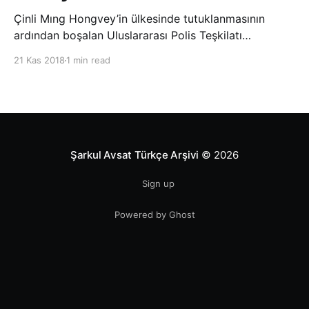
Çinli Mıng Hongvey’in ülkesinde tutuklanmasının
ardından boşalan Uluslararası Polis Teşkilatı
(INTERPOL) Başkanlığına Güney Koreli Kim Jong Yang
21 Kas 2018
1 min read
seçildi. INTERPOL Genel Kurulu’nun Dubai’deki
toplantısında yapılan seçimde, oyların 3’te 2’sini
kazanan Kim, teşkilatın yeni
Şarkul Avsat Türkçe Arşivi
© 2026
Sign up
Powered by Ghost