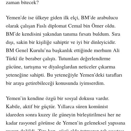
zaman bitecek?
Yemen’de ise ülkeye giden ilk elçi, BM’de arabulucu
olarak çalışan Faslı diplomat Cemal bin Ömer oldu.
BM’de kendisini yakından tanıma fırsatı buldum. Sıra
dışı, sakin bir kişiliğe sahiptir ve iyi bir dinleyicidir.
BM Genel Kurulu’na başkanlık ettiğinde merhum Ali
Türkî ile beraber çalıştı. Tutumları değerlendirme
gücüne, tartışma ve diyaloglardan neticeler çıkarma
yeteneğine sahipti. Bu yeteneğiyle Yemen’deki tarafları
bir araya getirebileceği konusunda iyimserdim.
Yemen’in kendine özgü bir sosyal dokusu vardır.
Kabile, aktif bir güçtür. Yıllarca süren komünist
idareden sonra kuzey ile güneyin birleştirilmesi her ne
kadar rasyonel görünse de Yemen’in geleneksel yapısına
uygun değildi. Zira kan, gücü elde tutmanın tek vasıtası