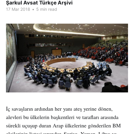
Şarkul Avsat Türkçe Arşivi
17 Mar 2018
•
5 min read
İç savaşların ardından her yanı ateş yerine dönen,
alevleri bu ülkelerin başkentleri ve tarafları arasında
sürekli uçuşup duran Arap ülkelerine gönderilen BM
elçilerinin listesi uzundur. Suriye, Yemen, Libya ve