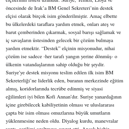
öncesinde de Irak’a BM Genel Sekreteri’nin destek
elçisi olarak birçok isim gönderilmiştir. Amaç elbette
bu ülkelerdeki taraflara yardım etmek, onları ateş ve
barut çemberinden çıkarmak, sosyal barışı sağlamak ve
iç savaşların üstesinden gelecek bir çözüm bulmaya
yardım etmektir. “Destek” elçinin misyonudur, nihai
çözüm ise sadece -her tarafı yangın yerine dönmüş- o
ülkenin vatandaşlarının sahip olduğu bir şeydir.
Suriye’ye destek misyonu teslim edilen ilk isim BM
Sekreterliği’ne liderlik eden, buranın merkezinde eğitim
almış, koridorlarında tecrübe edinmiş ve siyasi
eğilimleri iyi bilen Kofi Annan’dır. Suriye yanardağının
içine girebilecek kabiliyetinin olması ve uluslararası
çapta bir isim olması omuzlarına büyük umutların
yüklenmesine neden oldu. Diyalog kurdu, manevralar
yaptı, gerilimi azaltmaya gayret etti. Ancak hiçbir