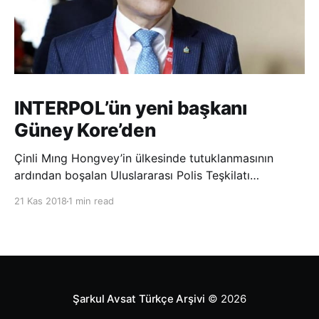
INTERPOL’ün yeni başkanı
Güney Kore’den
Çinli Mıng Hongvey’in ülkesinde tutuklanmasının
ardından boşalan Uluslararası Polis Teşkilatı
(INTERPOL) Başkanlığına Güney Koreli Kim Jong Yang
21 Kas 2018
1 min read
seçildi. INTERPOL Genel Kurulu’nun Dubai’deki
toplantısında yapılan seçimde, oyların 3’te 2’sini
kazanan Kim, teşkilatın yeni
Şarkul Avsat Türkçe Arşivi
© 2026