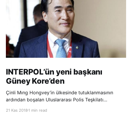
INTERPOL’ün yeni başkanı
Güney Kore’den
Çinli Mıng Hongvey’in ülkesinde tutuklanmasının
ardından boşalan Uluslararası Polis Teşkilatı
(INTERPOL) Başkanlığına Güney Koreli Kim Jong Yang
21 Kas 2018
1 min read
seçildi. INTERPOL Genel Kurulu’nun Dubai’deki
toplantısında yapılan seçimde, oyların 3’te 2’sini
kazanan Kim, teşkilatın yeni