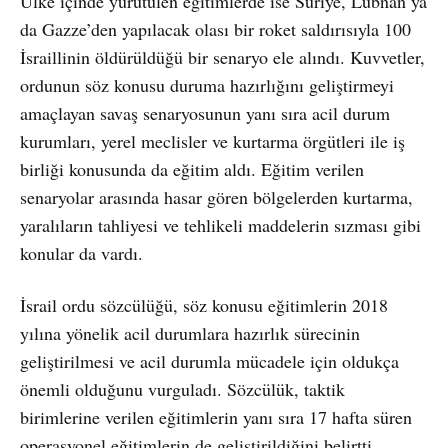
Ülke içinde yürütülen eğitimlerde ise Suriye, Lübnan ya
da Gazze’den yapılacak olası bir roket saldırısıyla 100
İsraillinin öldürüldüğü bir senaryo ele alındı. Kuvvetler,
ordunun söz konusu duruma hazırlığını geliştirmeyi
amaçlayan savaş senaryosunun yanı sıra acil durum
kurumları, yerel meclisler ve kurtarma örgütleri ile iş
birliği konusunda da eğitim aldı. Eğitim verilen
senaryolar arasında hasar gören bölgelerden kurtarma,
yaralıların tahliyesi ve tehlikeli maddelerin sızması gibi
konular da vardı.
İsrail ordu sözcülüğü, söz konusu eğitimlerin 2018
yılına yönelik acil durumlara hazırlık sürecinin
geliştirilmesi ve acil durumla mücadele için oldukça
önemli olduğunu vurguladı. Sözcülük, taktik
birimlerine verilen eğitimlerin yanı sıra 17 hafta süren
operasyonel eğitimlerin de geliştirildiğini belirtti.