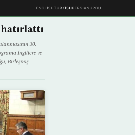
ENGLISH
TURKISH
PERSIAN
URDU
hatırlattı
balanmasının 30.
ograma İngiltere ve
uğu, Birleşmiş