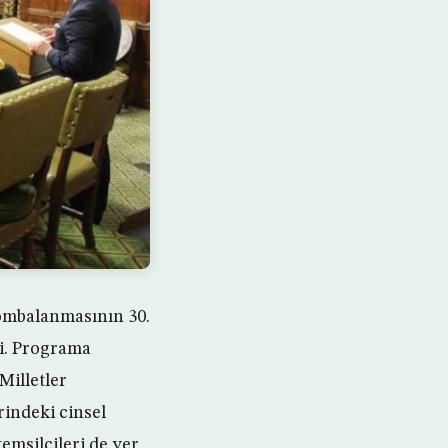
bombalanmasının 30.
i. Programa
Milletler
rindeki cinsel
temsilcileri de yer