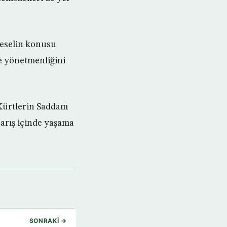
geselin konusu
ve yönetmenliğini
Kürtlerin Saddam
arış içinde yaşama
SONRAKI →