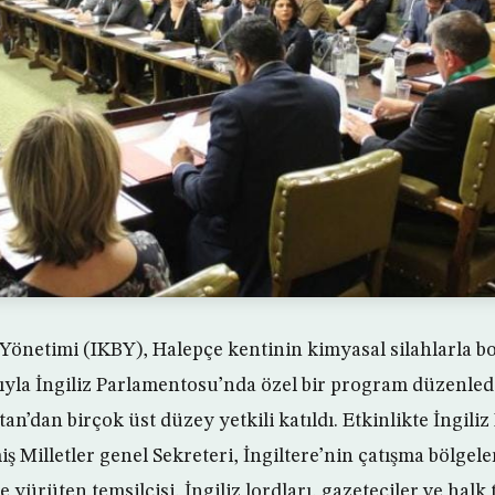
 Yönetimi (IKBY), Halepçe kentinin kimyasal silahlarla 
yla İngiliz Parlamentosu’nda özel bir program düzenled
an’dan birçok üst düzey yetkili katıldı. Etkinlikte İngiliz 
ş Milletler genel Sekreteri, İngiltere’nin çatışma bölgele
 yürüten temsilcisi, İngiliz lordları, gazeteciler ve halk 