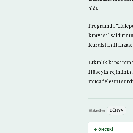
aldı.
Programda “Halepçe
kimyasal saldırını
Kürdistan Hafızası
Etkinlik kapsamın
Hüseyin rejiminin
mücadelesini sürdü
Etiketler:
DÜNYA
← ÖNCEKI