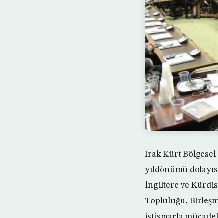
Irak Kürt Bölgesel
yıldönümü dolayısı
İngiltere ve Kürdist
Topluluğu, Birleşmi
istismarla mücadele