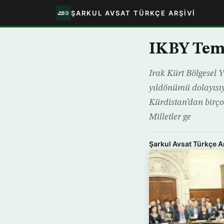
ŞARKUL AVSAT TÜRKÇE ARŞIVI
IKBY Temsi
Irak Kürt Bölgesel 
yıldönümü dolayısıy
Kürdistan’dan birçok
Milletler ge
Şarkul Avsat Türkçe A