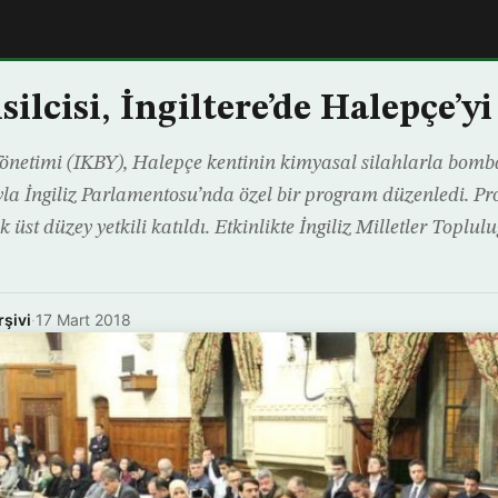
lcisi, İngiltere’de Halepçe’yi 
Yönetimi (IKBY), Halepçe kentinin kimyasal silahlarla bom
la İngiliz Parlamentosu’nda özel bir program düzenledi. Pr
 üst düzey yetkili katıldı. Etkinlikte İngiliz Milletler Toplul
rşivi
·
17 Mart 2018