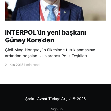
INTERPOL’ün yeni başkanı
Güney Kore’den
Çinli Mıng Hongvey’in ülkesinde tutuklanmasının
ardından boşalan Uluslararası Polis Teşkilatı
(INTERPOL) Başkanlığına Güney Koreli Kim Jong Yang
21 Kas 2018
1 min read
seçildi. INTERPOL Genel Kurulu’nun Dubai’deki
toplantısında yapılan seçimde, oyların 3’te 2’sini
kazanan Kim, teşkilatın yeni
Şarkul Avsat Türkçe Arşivi
© 2026
Sign up