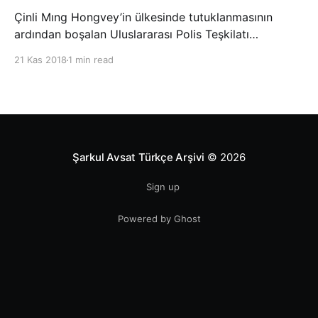
Çinli Mıng Hongvey’in ülkesinde tutuklanmasının
ardından boşalan Uluslararası Polis Teşkilatı
(INTERPOL) Başkanlığına Güney Koreli Kim Jong Yang
21 Kas 2018
1 min read
seçildi. INTERPOL Genel Kurulu’nun Dubai’deki
toplantısında yapılan seçimde, oyların 3’te 2’sini
kazanan Kim, teşkilatın yeni
Şarkul Avsat Türkçe Arşivi
© 2026
Sign up
Powered by Ghost