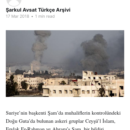
Şarkul Avsat Türkçe Arşivi
17 Mar 2018
•
1 min read
Suriye’nin başkenti Şam’da muhaliflerin kontrolündeki
Doğu Guta’da bulunan askeri gruplar Ceyşü’l İslam,
Feylak Er-Rahman ve Ahraru’ş Şam, bir bildiri