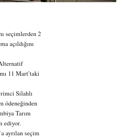
nı seçimlerden 2
rma açıldığını
lternatif
mı 11 Mart’taki
rimci Silahlı
çim ödeneğinden
ombiya Tarım
 ediyor.
a ayrılan seçim