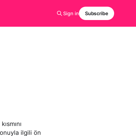
Sign in
Subscribe
 kısmını
nuyla ilgili ön