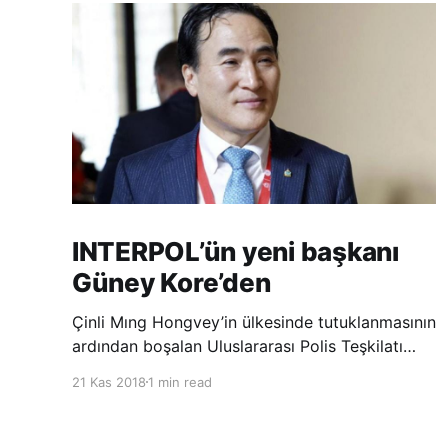
INTERPOL’ün yeni başkanı
Güney Kore’den
Çinli Mıng Hongvey’in ülkesinde tutuklanmasının
ardından boşalan Uluslararası Polis Teşkilatı
(INTERPOL) Başkanlığına Güney Koreli Kim
21 Kas 2018
1 min read
Jong Yang seçildi. INTERPOL Genel Kurulu’nun
Dubai’deki toplantısında yapılan seçimde,
oyların 3’te 2’sini kazanan Kim, teşkilatın yeni