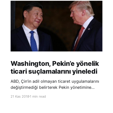
Washington, Pekin’e yönelik
ticari suçlamalarını yineledi
ABD, Çin’in adil olmayan ticaret uygulamalarını
değiştirmediği belirterek Pekin yönetimine
yönelik suçlamalarını yineledi. ABD Ticaret
21 Kas 2018
1 min read
Temsilciliği’nin Çin’in fikri mülkiyet ve teknoloji
transfer politikalarına dair hazırladığı ‘Section
301’ adlı soruşturma raporunun güncellenmiş