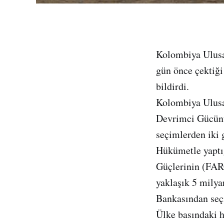
Kolombiya Ulusa
gün önce çektiği
bildirdi.
Kolombiya Ulusal
Devrimci Gücünü
seçimlerden iki 
Hükümetle yaptığ
Güçlerinin (FARC
yaklaşık 5 milya
Bankasından seç
Ülke basındaki 