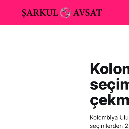
Kolom
seçim
çekm
Kolombiya Ulus
seçimlerden 2 