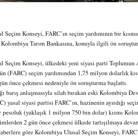
l Seçim Konseyi, FARC’ın seçim yardımının bir kısmı
 Kolombiya Tarım Bankasına, konuyla ilgili ön soruştu
 Seçim Konseyi, ülkedeki yeni siyasi parti Toplumun A
n (FARC) seçim yardımından 1,75 milyon dolarlık kıs
gün önce çekmesi nedeniyle ön soruşturma başlattı.
ı barış anlaşmasıyla silah bırakan eski Kolombiya Dev
) yasal siyasi partisi FARC’ın, hazinenin ayırdığı se
r pesoluk (yaklaşık 1 milyon 750 bin dolar) kısmı Kol
imlerden 2 gün önce çekmesi ülkede tartışılmaya devam
haberlere göre Kolombiya Ulusal Seçim Konseyi, FARC’