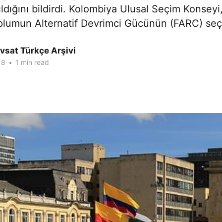
ldığını bildirdi. Kolombiya Ulusal Seçim Konseyi
Toplumun Alternatif Devrimci Gücünün (FARC) se
vsat Türkçe Arşivi
18
•
1 min read