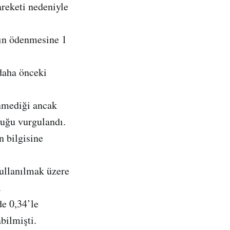
reketi nedeniyle
nın ödenmesine 1
daha önceki
nmediği ancak
duğu vurgulandı.
n bilgisine
ullanılmak üzere
.
e 0,34’le
bilmişti.