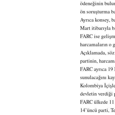
ödeneğinin bulu
ön soruşturma baş
Ayrıca konsey, b
Mart itibarıyla b
FARC ise gelişme
harcamaların o g
Açıklamada, söz
partinin, harcam
FARC ayrıca 19 M
sunulacağını kay
Kolombiya İçişl
devletin verdiği 
FARC ülkede 11 
14’üncü parti, Te