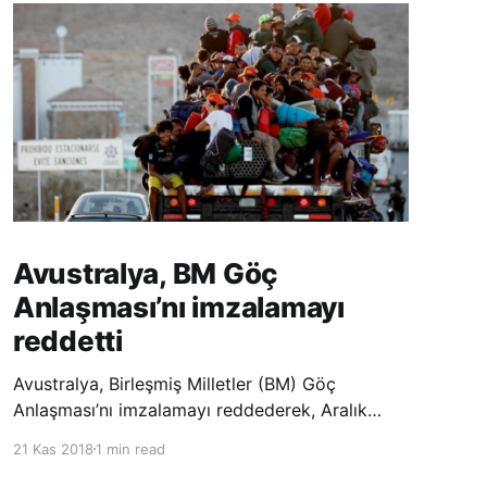
Avustralya, BM Göç
Anlaşması’nı imzalamayı
reddetti
Avustralya, Birleşmiş Milletler (BM) Göç
Anlaşması’nı imzalamayı reddederek, Aralık
ayında Fas’ta düzenlenecek olan uluslararası
21 Kas 2018
1 min read
konferansta BM üyesi ülkeler tarafından