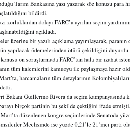
nduğu Tarım Bankasına yazı yazarak söz konusu para ha
latıldığını bildirdi.
azı zorluklardan dolayı FARC’a ayrılan seçim yardımı
aşlanabildiğini açıkladı.
ler üzerine bir yazılı açıklama yayımlayarak, paranın 
ün yapılacak ödemelerinden ötürü çekildiğini duyurdu.
 konusu ön soruşturmada FARC’tan hala bir izahat iste
anın tüm kalemlerini kamuoyu ile paylaşmaya hazır ol
art’ta, harcamaların tüm detaylarının Kolombiyalıları
detti.
eri Bakanı Guillermo Rivera da seçim kampanyasında k
parayı birçok partinin bu şekilde çektiğini ifade etmişti
Mart’ta düzenlenen kongre seçimlerinde Senatoda yüzd
msilciler Meclisinde ise yüzde 0,21’le 21’inci parti ola