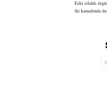
Eski silahlı örg
iki kanadında da
E