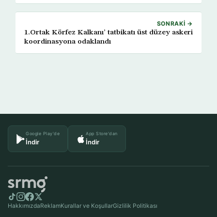
SONRAKI →
1.Ortak Körfez Kalkanı’ tatbikatı üst düzey askeri
koordinasyona odaklandı
Google Play'de
App Store'dan
İndir
İndir
Hakkımızda
Reklam
Kurallar ve Koşullar
Gizlilik Politikası