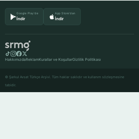
Google Play'de
App Store'dan
İndir
İndir
Hakkımızda
Reklam
Kurallar ve Koşullar
Gizlilik Politikası
© Şarkul Avsat Türkçe Arşivi. Tüm haklar saklıdır ve kullanım sözleşmesine
tabidir.