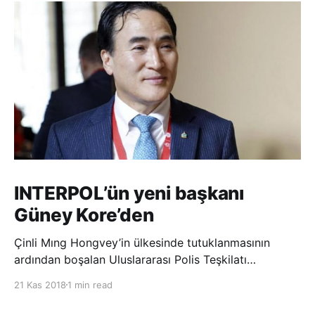
INTERPOL’ün yeni başkanı
Güney Kore’den
Çinli Mıng Hongvey’in ülkesinde tutuklanmasının
ardından boşalan Uluslararası Polis Teşkilatı
(INTERPOL) Başkanlığına Güney Koreli Kim Jong Yang
21 Kas 2018
1 min read
seçildi. INTERPOL Genel Kurulu’nun Dubai’deki
toplantısında yapılan seçimde, oyların 3’te 2’sini