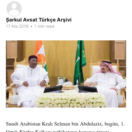
Şarkul Avsat Türkçe Arşivi
17 Nis 2018
•
1 min read
Suudi Arabistan Kralı Selman bin Abdulaziz, bugün, 1.
Ortak Körfez Kalkanı tatbikatının kapanış töreni