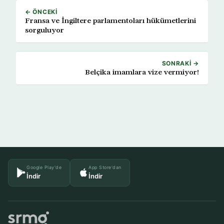
← ÖNCEKI
Fransa ve İngiltere parlamentoları hükümetlerini
sorguluyor
SONRAKI →
Belçika imamlara vize vermiyor!
Google Play'de
App Store'dan
İndir
İndir