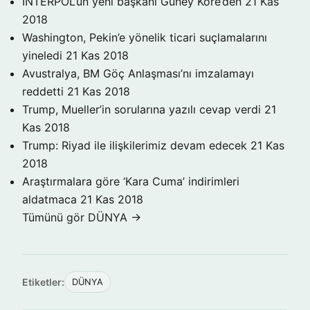
INTERPOL’ün yeni başkanı Güney Kore’den
21 Kas
2018
Washington, Pekin’e yönelik ticari suçlamalarını
yineledi
21 Kas 2018
Avustralya, BM Göç Anlaşması’nı imzalamayı
reddetti
21 Kas 2018
Trump, Mueller’in sorularına yazılı cevap verdi
21
Kas 2018
Trump: Riyad ile ilişkilerimiz devam edecek
21 Kas
2018
Araştırmalara göre ‘Kara Cuma’ indirimleri
aldatmaca
21 Kas 2018
Tümünü gör DÜNYA →
Etiketler:
DÜNYA