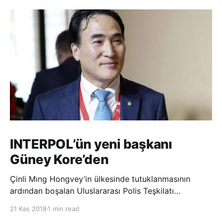
INTERPOL’ün yeni başkanı
Güney Kore’den
Çinli Mıng Hongvey’in ülkesinde tutuklanmasının
ardından boşalan Uluslararası Polis Teşkilatı
(INTERPOL) Başkanlığına Güney Koreli Kim Jong Yang
21 Kas 2018
1 min read
seçildi. INTERPOL Genel Kurulu’nun Dubai’deki