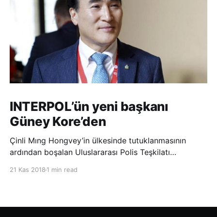
INTERPOL’ün yeni başkanı
Güney Kore’den
Çinli Mıng Hongvey’in ülkesinde tutuklanmasının
ardından boşalan Uluslararası Polis Teşkilatı
(INTERPOL) Başkanlığına Güney Koreli Kim Jong Yang
21 Kas 2018
1 min read
seçildi. INTERPOL Genel Kurulu’nun Dubai’deki
toplantısında yapılan seçimde, oyların 3’te 2’sini
kazanan Kim, teşkilatın yeni