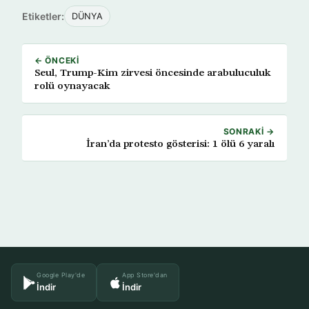
Etiketler:
DÜNYA
← ÖNCEKI
Seul, Trump-Kim zirvesi öncesinde arabuluculuk
rolü oynayacak
SONRAKI →
İran’da protesto gösterisi: 1 ölü 6 yaralı
Google Play'de
App Store'dan
İndir
İndir