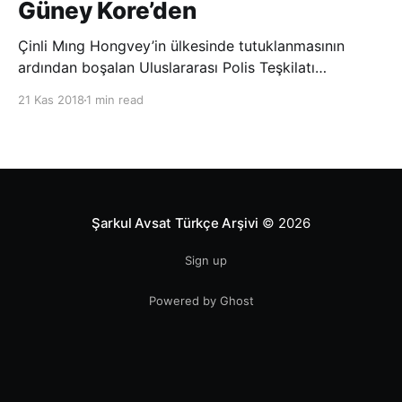
Güney Kore’den
Çinli Mıng Hongvey’in ülkesinde tutuklanmasının
ardından boşalan Uluslararası Polis Teşkilatı
(INTERPOL) Başkanlığına Güney Koreli Kim Jong Yang
21 Kas 2018
1 min read
seçildi. INTERPOL Genel Kurulu’nun Dubai’deki
toplantısında yapılan seçimde, oyların 3’te 2’sini
kazanan Kim, teşkilatın yeni
Şarkul Avsat Türkçe Arşivi
© 2026
Sign up
Powered by Ghost