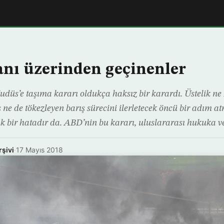
kanı üzerinden geçinenler
udüs’e taşıma kararı oldukça haksız bir karardı. Üstelik ne 
ş ne de tökezleyen barış sürecini ilerletecek öncü bir adım a
 bir hatadır da. ABD’nin bu kararı, uluslararası hukuka v
rşivi
·
17 Mayıs 2018