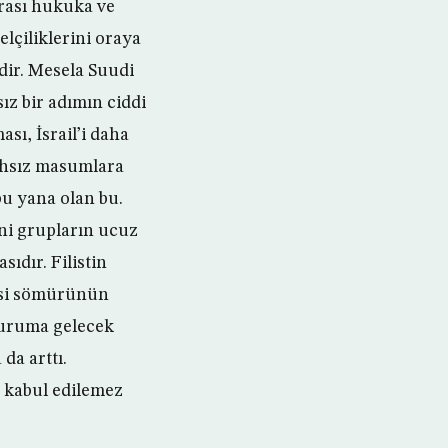
rası hukuka ve
elçiliklerini oraya
edir. Mesela Suudi
z bir adımın ciddi
ı, İsrail’i daha
lahsız masumlara
 bu yana olan bu.
ini grupların ucuz
sıdır. Filistin
yasi sömürünün
duruma gelecek
da arttı.
i kabul edilemez