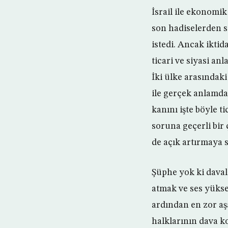
İsrail ile ekonomik
son hadiselerden so
istedi. Ancak iktid
ticari ve siyasi an
İki ülke arasındaki 
ile gerçek anlamda 
kanını işte böyle ti
soruna geçerli bir
de açık artırmaya 
Şüphe yok ki davala
atmak ve ses yüksel
ardından en zor aş
halklarının dava k