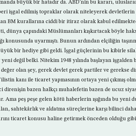
anda büyük bir hatadır da. ABD’nin bu kararı, uluslara
ri işgal edilmiş topraklar olarak niteleyerek devletlerin 
an BM kurallarına ciddi bir itiraz olarak kabul edilmekt
, dünya çapındaki Müslümanları kışkırtacak böyle haksı
ı konusunda uyarmıştı. Bunun ardından elçiliğin taşınmas
yük bir hediye gibi geldi. İşgal güçlerinin bu kibirle si
y yeni değil belki. Nitekim 1948 yılında başlayan işgalden
eğer olan şey, gerek devlet gerek partiler ve gerekse d
ilistin kanı ile ticaret yapmasının ortaya yeni çıkmış olma
lci direnişin bazen halkçı muhalefetin bazen de ucuz si
. Ama peş peşe gelen kötü haberlerin ışığında bu yeni 
alan, sahtekârlık ve aldatma süreçlerine karşı bilinci daha 
klarını ticaret konusu haline getirmek önceden olduğu gib