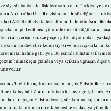
 ve siyasi planda sıkı ilişkilere sahip olan Türkiye’ye ne
nra Ankara’daki İsrail elçisinden ‘bir süreliğine’ Türkiy
ardaki AKP’li milletvekilleri, dün muhalefetin İsrail ile o
laşmaların iptal edilmesi yönünde öne sürdüğü karar tasarı
ticari alışverişin sadece geçen yıl 5 milyar dolara yaklaştığ
ilişki kuran devletler kendi siyasi ve ticari çıkarlarını k
caret metaı haline getiriyor. Bu esnada Filistin saflarını 
 çözüm bulmak için gizliden veya açıktan uğraşan diğer ül
sunuyorlar.
rına yönelik bu açık artırmadan en çok Filistinliler zara
tmek kolay tabi. Zor olan tutarlı bir tavır geliştirmek. A
amalardan geçen Filistin davası, söz konusu açık artırı
onusundaki tutumlarını etkilemesine ve davaya yönelik il