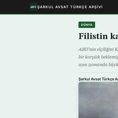
ŞARKUL AVSAT TÜRKÇE ARŞIVI
DÜNYA
Filistin 
ABD’nin elçiliğini K
bir karşılık beklemi
aynı zamanda büyük
Şarkul Avsat Türkçe A