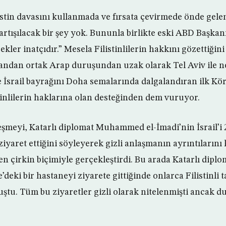
istin davasını kullanmada ve fırsata çevirmede önde gele
rtışılacak bir şey yok. Bununla birlikte eski ABD Başka
çekler inatçıdır.” Mesela Filistinlilerin hakkını gözettiği
r yandan ortak Arap duruşundan uzak olarak Tel Aviv ile
 İsrail bayrağını Doha semalarında dalgalandıran ilk Kör
tinlilerin haklarına olan desteğinden dem vuruyor.
şmeyi, Katarlı diplomat Muhammed el-İmadi’nin İsrail’i 2
ziyaret ettiğini söyleyerek gizli anlaşmanın ayrıntıların
n çirkin biçimiyle gerçekleştirdi. Bu arada Katarlı diplo
deki bir hastaneyi ziyarete gittiğinde onlarca Filistinli 
tu. Tüm bu ziyaretler gizli olarak nitelenmişti ancak d