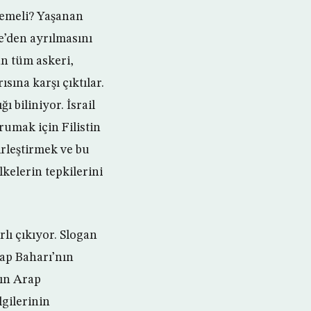
 demeli? Yaşanan
e’den ayrılmasını
lan tüm askeri,
sına karşı çıktılar.
ı biliniyor. İsrail
orumak için Filistin
birleştirmek ve bu
kelerin tepkilerini
rlı çıkıyor. Slogan
rap Baharı’nın
mın Arap
gilerinin