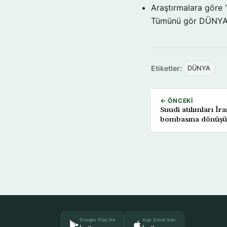
Araştırmalara göre 
Tümünü gör DÜNY
Etiketler:
DÜNYA
← ÖNCEKI
Suudi atılımları İr
bombasına dönüşü
Google Play'de
App Store'dan