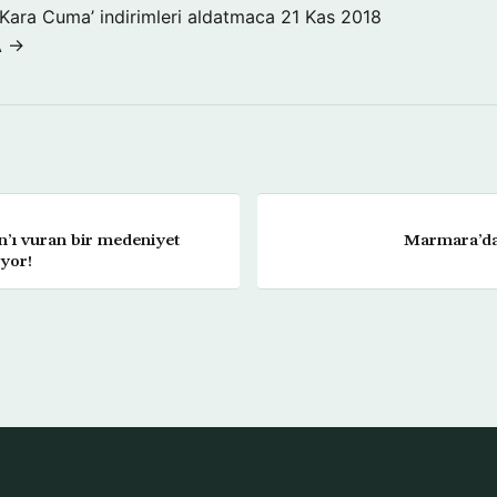
‘Kara Cuma’ indirimleri aldatmaca
21 Kas 2018
A →
an’ı vuran bir medeniyet
Marmara’da 
yor!