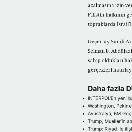
azalmasına izin ve
Filistin halkının 
topraklarda İsrail
Geçen ay Suudi Arab
Selman b. Abdülaziz
sahip oldukları hak
gerçekleri hatırla
Daha fazla 
INTERPOL’ün yeni b
Washington, Pekin’e 
Avustralya, BM Göç 
Trump, Mueller’in so
Trump: Riyad ile il