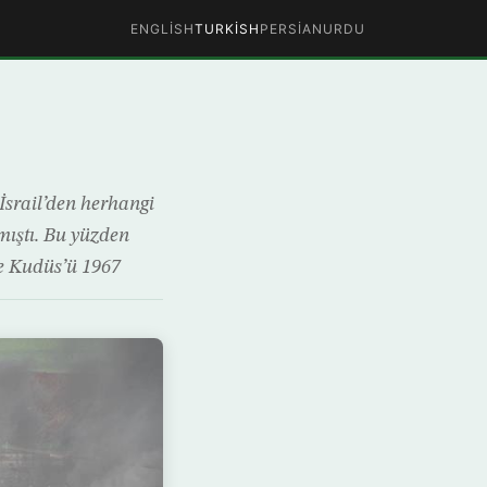
ENGLISH
TURKISH
PERSIAN
URDU
İsrail’den herhangi
tmıştı. Bu yüzden
e Kudüs’ü 1967