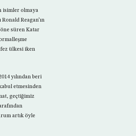
n isimler olmaya
nı Ronald Reagan’ın
ni öne süren Katar
 normalleşme
fez ülkesi iken
014 yılından beri
ı kabul etmesinden
mat, geçtiğimiz
tarafından
urum artık öyle