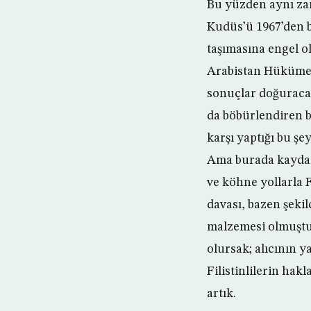
Bu yüzden aynı zam
Kudüs’ü 1967’den be
taşımasına engel ol
Arabistan Hükümeti
sonuçlar doğuracağ
da böbürlendiren bü
karşı yaptığı bu şe
Ama burada kayda d
ve köhne yollarla F
davası, bazen şeki
malzemesi olmuştur
olursak; alıcının y
Filistinlilerin ha
artık.