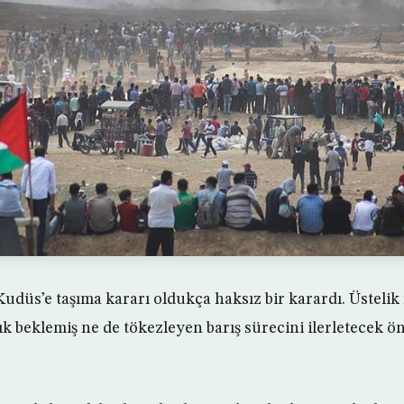
Kudüs’e taşıma kararı oldukça haksız bir karardı. Üstelik 
ık beklemiş ne de tökezleyen barış sürecini ilerletecek ö