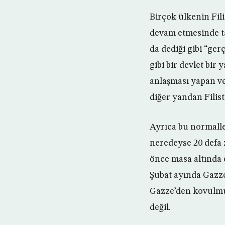
Birçok ülkenin Fil
devam etmesinde ta
da dediği gibi “ger
gibi bir devlet bi
anlaşması yapan ve
diğer yandan Filis
Ayrıca bu normalle
neredeyse 20 defa 
önce masa altında e
Şubat ayında Gazze’
Gazze’den kovulmuş
değil.