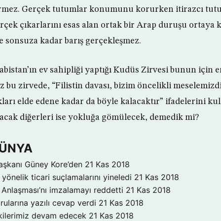
rmez. Gerçek tutumlar konumunu korurken itirazcı tutum
gerçek çıkarlarını esas alan ortak bir Arap duruşu ortaya
’le sonsuza kadar barış gerçekleşmez.
istan’ın ev sahipliği yaptığı Kudüs Zirvesi bunun için en
 bu zirvede, “Filistin davası, bizim öncelikli meselemizdir
ları elde edene kadar da böyle kalacaktır” ifadelerini kul
yacak diğerleri ise yokluğa gömülecek, demedik mi?
DÜNYA
aşkanı Güney Kore’den
21 Kas 2018
yönelik ticari suçlamalarını yineledi
21 Kas 2018
Anlaşması’nı imzalamayı reddetti
21 Kas 2018
rularına yazılı cevap verdi
21 Kas 2018
işkilerimiz devam edecek
21 Kas 2018