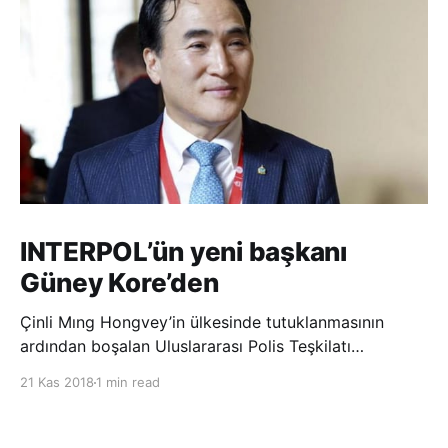
INTERPOL’ün yeni başkanı
Güney Kore’den
Çinli Mıng Hongvey’in ülkesinde tutuklanmasının
ardından boşalan Uluslararası Polis Teşkilatı
(INTERPOL) Başkanlığına Güney Koreli Kim Jong Yang
21 Kas 2018
1 min read
seçildi. INTERPOL Genel Kurulu’nun Dubai’deki
toplantısında yapılan seçimde, oyların 3’te 2’sini
kazanan Kim, teşkilatın yeni