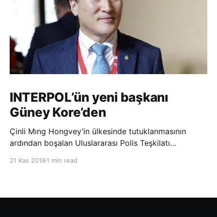
INTERPOL’ün yeni başkanı
Güney Kore’den
Çinli Mıng Hongvey’in ülkesinde tutuklanmasının
ardından boşalan Uluslararası Polis Teşkilatı
(INTERPOL) Başkanlığına Güney Koreli Kim Jong Yang
21 Kas 2018
1 min read
seçildi. INTERPOL Genel Kurulu’nun Dubai’deki
toplantısında yapılan seçimde, oyların 3’te 2’sini
kazanan Kim, teşkilatın yeni