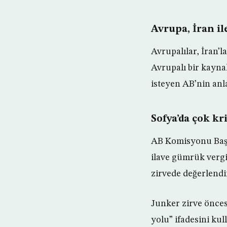
Avrupa, İran il
Avrupalılar, İran’l
Avrupalı bir kayn
isteyen AB’nin anl
Sofya’da çok kri
AB Komisyonu Başk
ilave gümrük vergi
zirvede değerlendi
Junker zirve önces
yolu” ifadesini kul