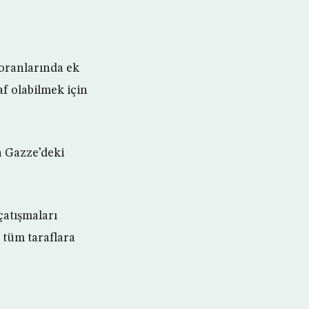
 oranlarında ek
f olabilmek için
a Gazze’deki
çatışmaları
 tüm taraflara