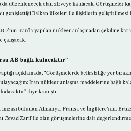
a’da düzenlenecek olan zirveye katılacak. Görüşmeler 
genişlettiği Balkan ülkeleri ile ilişkilerin geliştirilmesi
 ABD’nin İran’la yapılan nükleer anlaşmadan çekilme karar
 çalışacak.
ırsa AB bağlı kalacaktır”
yaptığı açıklamada, “Görüşmelerde belirsizliğe yer bırak
layacağım: İran nükleer anlaşma maddelerine bağlı kal
 kalacaktır” diye konuştu
imzası bulunan Almanya, Fransa ve İngiltere’nin, Brüks
anı Cevad Zarif ile olan görüşmelerine dair değerlendirm