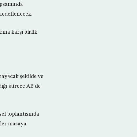
kapsamında
 hedeflenecek.
ına karşı birlik
mayacak şekilde ve
dığı sürece AB de
el toplantısında
eler masaya