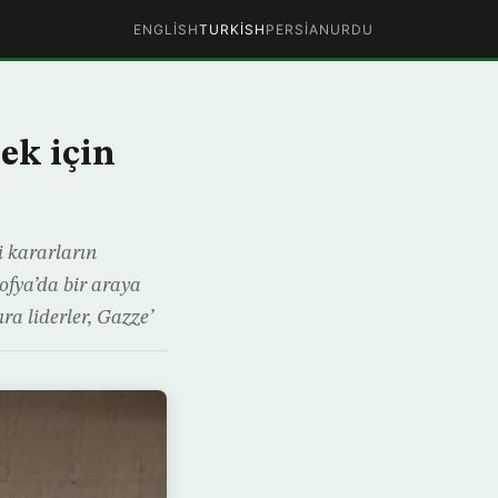
ENGLISH
TURKISH
PERSIAN
URDU
ek için
ği kararların
ofya’da bir araya
ra liderler, Gazze’