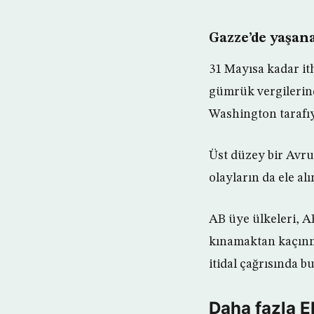
Gazze’de yaşana
31 Mayısa kadar it
gümrük vergilerin
Washington tarafı
Üst düzey bir Avrup
olayların da ele al
AB üye ülkeleri, A
kınamaktan kaçınmı
itidal çağrısında b
Daha fazla