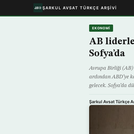
ŞARKUL AVSAT TÜRKÇE ARŞIVI
EKONOMİ
AB liderl
Sofya’da
Avrupa Birliği (AB) l
ardından ABD’ye kar
gelecek. Sofya’da dü
Şarkul Avsat Türkçe A