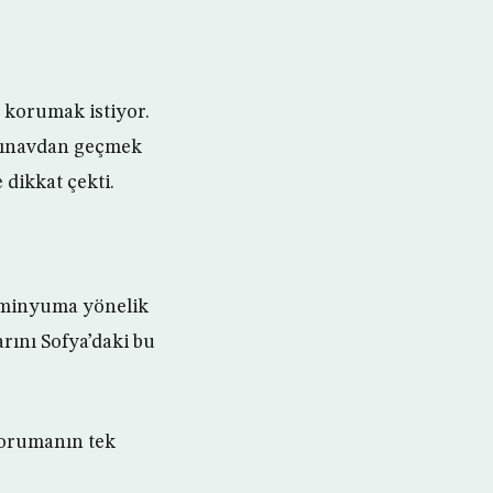
ı korumak istiyor.
 sınavdan geçmek
 dikkat çekti.
üminyuma yönelik
rını Sofya’daki bu
korumanın tek