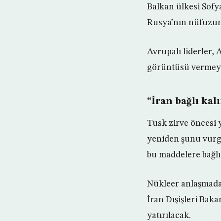
Balkan ülkesi Sofy
Rusya’nın nüfuzunu 
Avrupalı liderler,
görüntüsü vermeye
“İran bağlı kal
Tusk zirve öncesi 
yeniden şunu vurgu
bu maddelere bağlı
Nükleer anlaşmada 
İran Dışişleri Bak
yatırılacak.