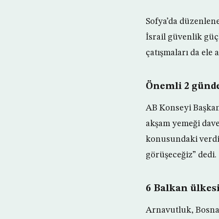
Sofya’da düzenlenec
İsrail güvenlik güç
çatışmaları da ele a
Önemli 2 gün
AB Konseyi Başkanı
akşam yemeği daveti
konusundaki verdiği
görüşeceğiz” dedi.
6 Balkan ülkesi
Arnavutluk, Bosna