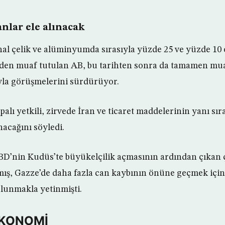
nlar ele alınacak
hal çelik ve alüminyumda sırasıyla yüzde 25 ve yüzde 10
den muaf tutulan AB, bu tarihten sonra da tamamen mua
yla görüşmelerini sürdürüyor.
alı yetkili, zirvede İran ve ticaret maddelerinin yanı sır
ınacağını söyledi.
BD’nin Kudüs’te büyükelçilik açmasının ardından çıkan 
ş, Gazze’de daha fazla can kaybının önüne geçmek için
ulunmakla yetinmişti.
 EKONOMİ