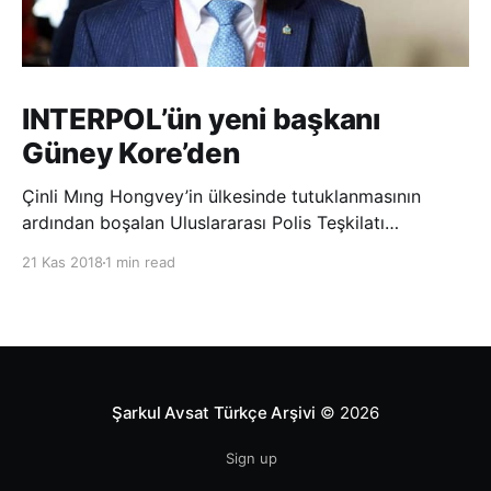
INTERPOL’ün yeni başkanı
Güney Kore’den
Çinli Mıng Hongvey’in ülkesinde tutuklanmasının
ardından boşalan Uluslararası Polis Teşkilatı
(INTERPOL) Başkanlığına Güney Koreli Kim Jong Yang
21 Kas 2018
1 min read
seçildi. INTERPOL Genel Kurulu’nun Dubai’deki
toplantısında yapılan seçimde, oyların 3’te 2’sini
kazanan Kim, teşkilatın yeni
Şarkul Avsat Türkçe Arşivi
© 2026
Sign up