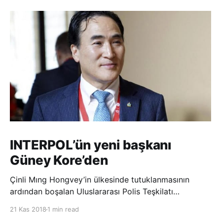
INTERPOL’ün yeni başkanı
Güney Kore’den
Çinli Mıng Hongvey’in ülkesinde tutuklanmasının
ardından boşalan Uluslararası Polis Teşkilatı
(INTERPOL) Başkanlığına Güney Koreli Kim Jong Yang
21 Kas 2018
1 min read
seçildi. INTERPOL Genel Kurulu’nun Dubai’deki