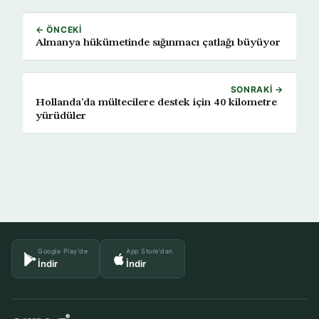
← ÖNCEKI
Almanya hükümetinde sığınmacı çatlağı büyüyor
SONRAKI →
Hollanda’da mültecilere destek için 40 kilometre
yürüdüler
Google Play'de
App Store'dan
İndir
İndir