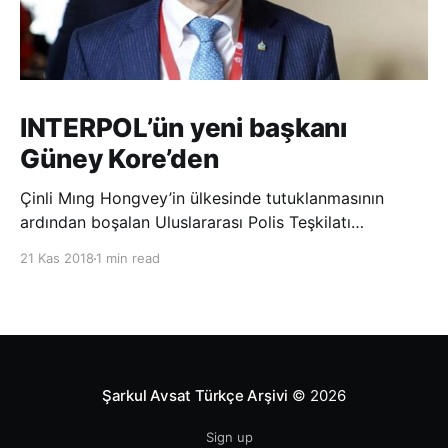
INTERPOL’ün yeni başkanı
Güney Kore’den
Çinli Mıng Hongvey’in ülkesinde tutuklanmasının
ardından boşalan Uluslararası Polis Teşkilatı
(INTERPOL) Başkanlığına Güney Koreli Kim Jong Yang
21 Kas 2018
1 min read
seçildi. INTERPOL Genel Kurulu’nun Dubai’deki
toplantısında yapılan seçimde, oyların 3’te 2’sini
kazanan Kim, teşkilatın yeni
Şarkul Avsat Türkçe Arşivi
© 2026
Sign up