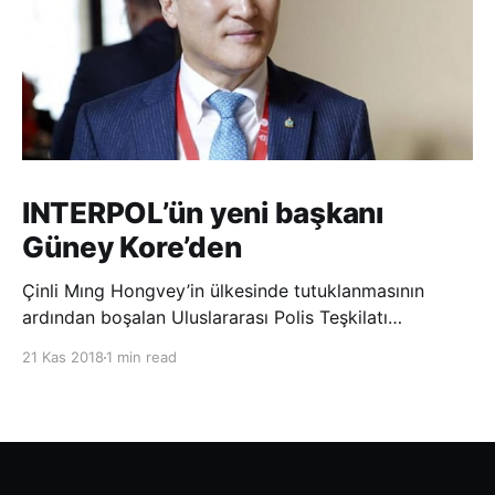
INTERPOL’ün yeni başkanı
Güney Kore’den
Çinli Mıng Hongvey’in ülkesinde tutuklanmasının
ardından boşalan Uluslararası Polis Teşkilatı
(INTERPOL) Başkanlığına Güney Koreli Kim Jong Yang
21 Kas 2018
1 min read
seçildi. INTERPOL Genel Kurulu’nun Dubai’deki
toplantısında yapılan seçimde, oyların 3’te 2’sini
kazanan Kim, teşkilatın yeni