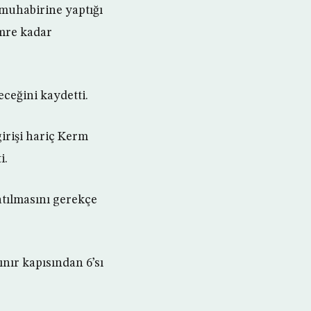
 muhabirine yaptığı
emre kadar
eceğini kaydetti.
girişi hariç Kerm
i.
atılmasını gerekçe
ınır kapısından 6’sı