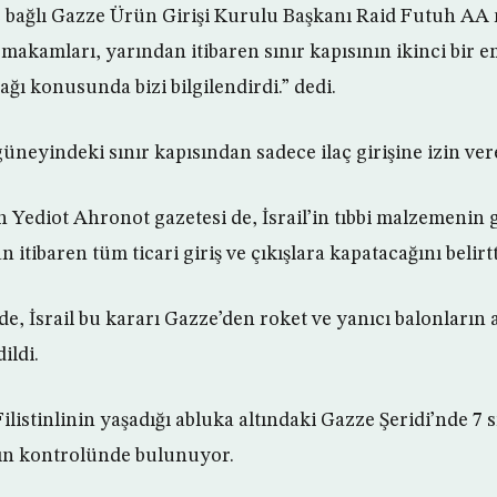
e bağlı Gazze Ürün Girişi Kurulu Başkanı Raid Futuh AA
 makamları, yarından itibaren sınır kapısının ikinci bir 
ğı konusunda bizi bilgilendirdi.” dedi.
neyindeki sınır kapısından sadece ilaç girişine izin ver
n Yediot Ahronot gazetesi de, İsrail’in tıbbi malzemenin 
 itibaren tüm ticari giriş ve çıkışlara kapatacağını belirtt
e, İsrail bu kararı Gazze’den roket ve yanıcı balonların 
ildi.
ilistinlinin yaşadığı abluka altındaki Gazze Şeridi’nde 7 s
ır’ın kontrolünde bulunuyor.