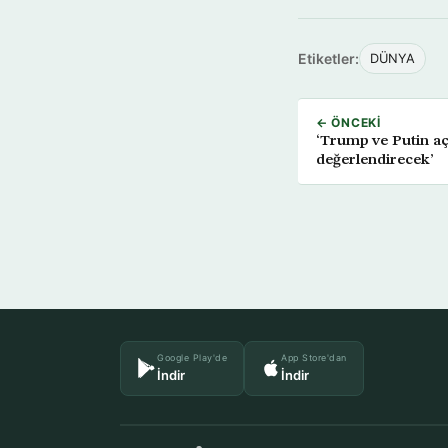
Etiketler:
DÜNYA
← ÖNCEKI
‘Trump ve Putin açı
değerlendirecek’
Google Play'de
App Store'dan
İndir
İndir