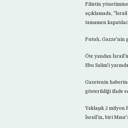
Filistin yönetimin
açıklamada, “İsrail
tamamen kapatılaca
Futuh, Gazze’nin gü
Öte yandan İsrail’i
Ebu Salim’i yarından
Gazetenin haberind
gösterildiği ifade ed
Yaklaşık 2 milyon F
İsrail’in, biri Mıs