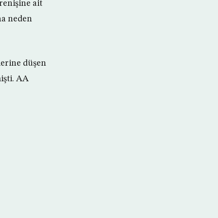
renişine ait
ına neden
elerine düşen
işti. AA