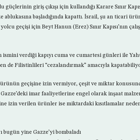
u güçlerinin giriş çıkışı için kullandığı Karare Sınır Kapıs
 ablukasına başladığında kapattı. İsrail, şu an ticari ürün
yolcu geçişi için Beyt Hanun (Erez) Sınır Kapısı’nın çalı
m ismini verdiği kapıyı cuma ve cumartesi günleri ile Ya
en de Filistinlileri “cezalandırmak” amacıyla kapatabiliyo
r ürünün geçişine izin vermiyor, çeşit ve miktar konusun
e Gazze’deki imar faaliyetlerine engel olarak inşaat malze
ine izin verilen ürünler ise miktardaki kısıtlamalar neden
arı bugün yine Gazze’yi bombaladı