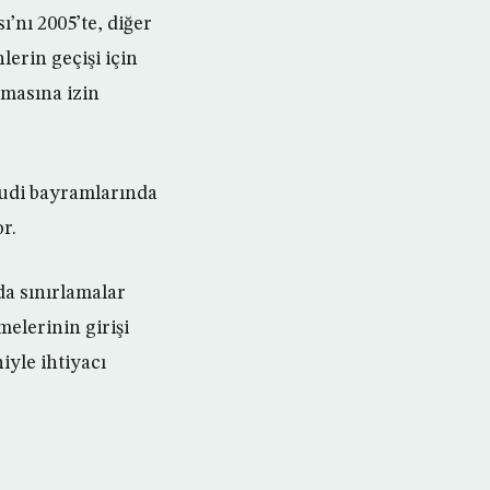
ı’nı 2005’te, diğer
lerin geçişi için
şmasına izin
hudi bayramlarında
r.
da sınırlamalar
melerinin girişi
iyle ihtiyacı