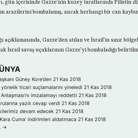
rı, gün içerisinde Gazze’nin kuzey taraflarında Filistin di
rım arazilerini bombalamış, ancak herhangi bir can kayb
ğı açıklamasında, Gazze’den atılan ve İsrail’in sınır bölg
rak İsrail savaş uçaklarının Gazze’yi bombaladığı belirtilm
DÜNYA
aşkanı Güney Kore’den
21 Kas 2018
yönelik ticari suçlamalarını yineledi
21 Kas 2018
Anlaşması’nı imzalamayı reddetti
21 Kas 2018
rularına yazılı cevap verdi
21 Kas 2018
işkilerimiz devam edecek
21 Kas 2018
‘Kara Cuma’ indirimleri aldatmaca
21 Kas 2018
A →