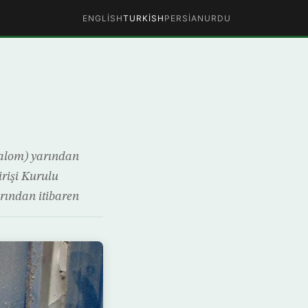
ENGLISH
TURKISH
PERSIAN
URDU
 Şalom) yarından
irişi Kurulu
rından itibaren