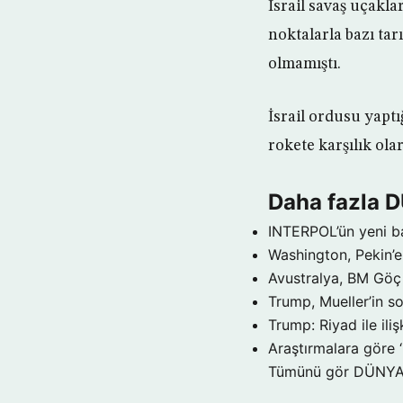
İsrail savaş uçakla
noktalarla bazı ta
olmamıştı.
İsrail ordusu yaptı
rokete karşılık ola
Daha fazla 
INTERPOL’ün yeni b
Washington, Pekin’e 
Avustralya, BM Göç 
Trump, Mueller’in so
Trump: Riyad ile il
Araştırmalara göre 
Tümünü gör DÜNY