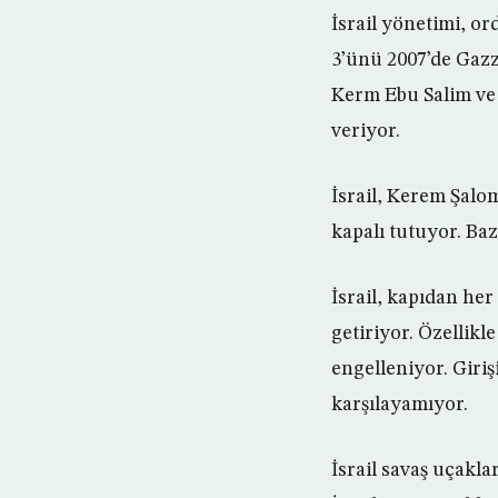
İsrail yönetimi, ord
3’ünü 2007’de Gazze
Kerm Ebu Salim ve 
veriyor.
İsrail, Kerem Şalo
kapalı tutuyor. Baz
İsrail, kapıdan he
getiriyor. Özellikl
engelleniyor. Giriş
karşılayamıyor.
İsrail savaş uçakl