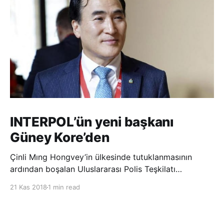
INTERPOL’ün yeni başkanı
Güney Kore’den
Çinli Mıng Hongvey’in ülkesinde tutuklanmasının
ardından boşalan Uluslararası Polis Teşkilatı
(INTERPOL) Başkanlığına Güney Koreli Kim Jong Yang
21 Kas 2018
1 min read
seçildi. INTERPOL Genel Kurulu’nun Dubai’deki
toplantısında yapılan seçimde, oyların 3’te 2’sini
kazanan Kim, teşkilatın yeni