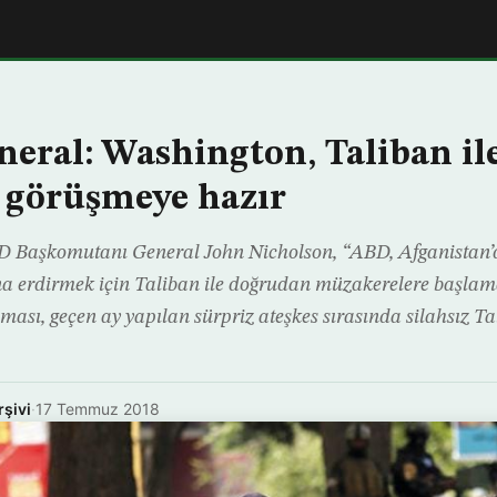
neral: Washington, Taliban il
 görüşmeye hazır
D Başkomutanı General John Nicholson, “ABD, Afganistan’d
na erdirmek için Taliban ile doğrudan müzakerelere başlam
ması, geçen ay yapılan sürpriz ateşkes sırasında silahsız Ta
rşivi
·
17 Temmuz 2018