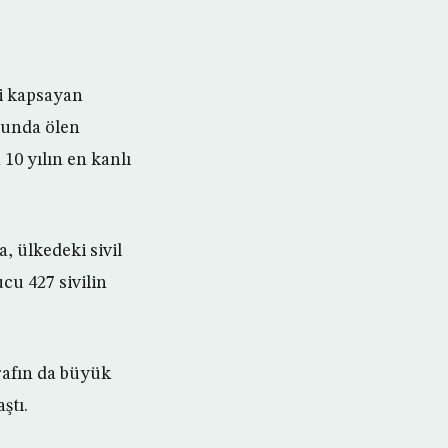
i kapsayan
cunda ölen
 10 yılın en kanlı
 ülkedeki sivil
cu 427 sivilin
rafın da büyük
ştı.