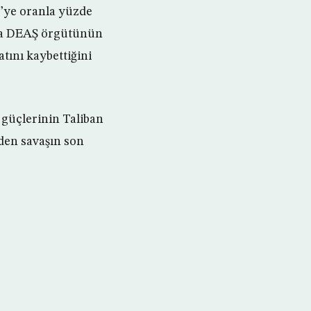
17’ye oranla yüzde
ında DEAŞ örgütünün
tını kaybettiğini
 güçlerinin Taliban
eden savaşın son