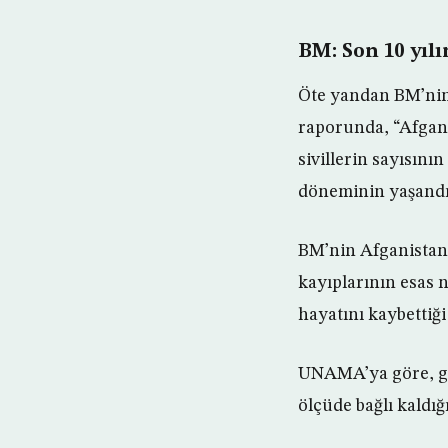
BM: Son 10 yıl
Öte yandan BM’nin
raporunda, “Afgani
sivillerin sayısını
döneminin yaşandığ
BM’nin Afganistan
kayıplarının esas 
hayatını kaybettiği 
UNAMA’ya göre, geç
ölçüde bağlı kaldığ