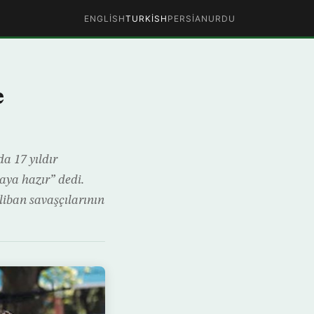
ENGLISH
TURKISH
PERSIAN
URDU
e
a 17 yıldır
aya hazır” dedi.
liban savaşçılarının