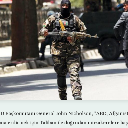
BD Başkomutanı General John Nicholson, “ABD, Afganista
ona erdirmek için Taliban ile doğrudan müzakerelere ba