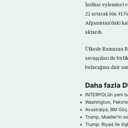
İntihar eylemleri v
22 artarak bin 413
Afganistan’daki ka
aktardı.
Ülkede Ramazan Bay
savaşçıları ile bi
bulacağına dair umu
Daha fazla 
INTERPOL’ün yeni b
Washington, Pekin’e 
Avustralya, BM Göç 
Trump, Mueller’in so
Trump: Riyad ile il