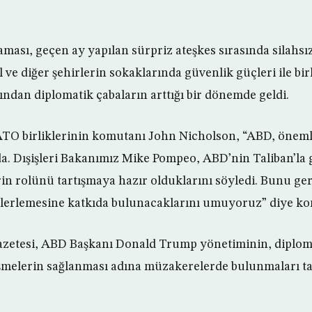
aması, geçen ay yapılan sürpriz ateşkes sırasında silahsı
l ve diğer şehirlerin sokaklarında güvenlik güçleri ile bir
ndan diplomatik çabaların arttığı bir dönemde geldi.
ATO birliklerinin komutanı John Nicholson, “ABD, öneml
a. Dışişleri Bakanımız Mike Pompeo, ABD’nin Taliban’la
rin rolünü tartışmaya hazır olduklarını söyledi. Bunu ger
 ilerlemesine katkıda bulunacaklarını umuyoruz” diye ko
zetesi, ABD Başkanı Donald Trump yönetiminin, diploma
melerin sağlanması adına müzakerelerde bulunmaları tal