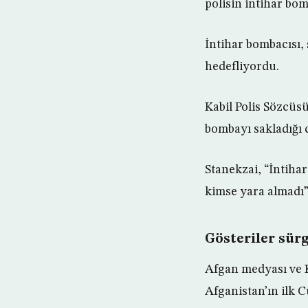
polisin intihar b
İntihar bombacısı, 
hedefliyordu.
Kabil Polis Sözcüsü
bombayı sakladığı 
Stanekzai, “İntihar
kimse yara almadı”
Gösteriler sür
Afgan medyası ve K
Afganistan’ın ilk 