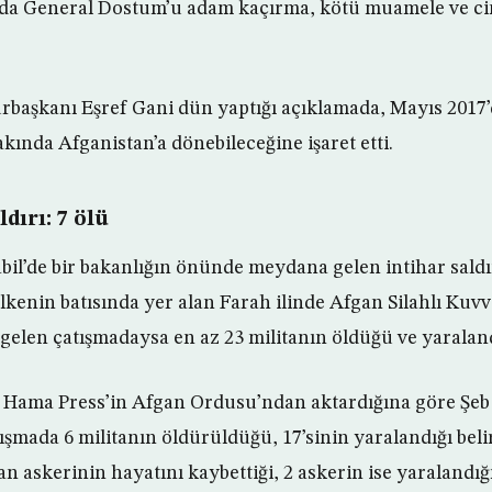
6’da General Dostum’u adam kaçırma, kötü muamele ve cin
aşkanı Eşref Gani dün yaptığı açıklamada, Mayıs 2017’
ında Afganistan’a dönebileceğine işaret etti.
ldırı: 7 ölü
il’de bir bakanlığın önünde meydana gelen intihar saldır
Ülkenin batısında yer alan Farah ilinde Afgan Silahlı Kuvv
elen çatışmadaysa en az 23 militanın öldüğü ve yaralandığ
ı Hama Press’in Afgan Ordusu’ndan aktardığına göre Şeb
şmada 6 militanın öldürüldüğü, 17’sinin yaralandığı belir
n askerinin hayatını kaybettiği, 2 askerin ise yaralandığı