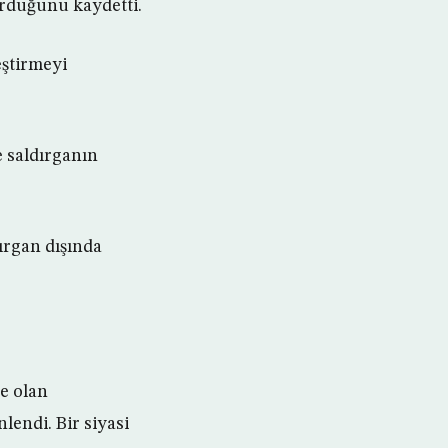
rduğunu kaydetti.
eştirmeyi
e saldırganın
ırgan dışında
e olan
endi. Bir siyasi