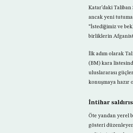
Katar’daki Taliban 
ancak yeni tutuma 
“İstediğimiz ve b
birliklerin Afgani
İlk adım olarak Tal
(BM) kara listesin
uluslararası güçle
konuşmaya hazır o
İntihar saldırı
Öte yandan yerel bi
gösteri düzenleyen 