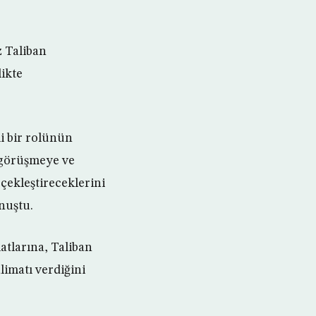
z Taliban
likte
i bir rolünün
 görüşmeye ve
çekleştireceklerini
nuştu.
tlarına, Taliban
imatı verdiğini