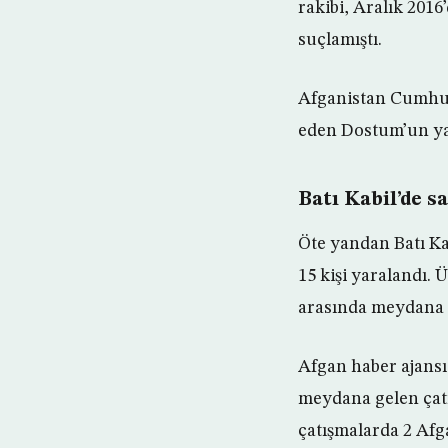
rakibi, Aralık 201
suçlamıştı.
Afganistan Cumhurb
eden Dostum’un yak
Batı Kabil’de sa
Öte yandan Batı Kab
15 kişi yaralandı. 
arasında meydana g
Afgan haber ajans
meydana gelen çatı
çatışmalarda 2 Afga