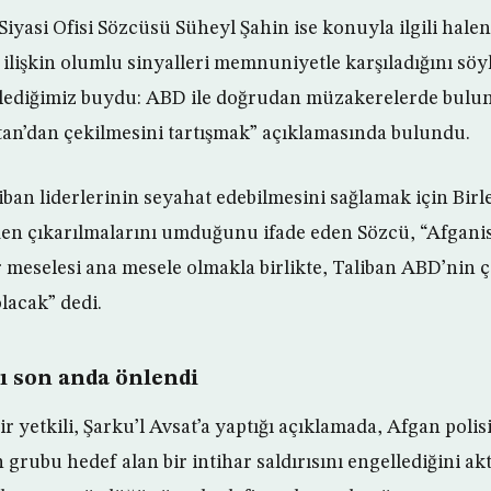
Siyasi Ofisi Sözcüsü Süheyl Şahin ise konuyla ilgili halen 
ilişkin olumlu sinyalleri memnuniyetle karşıladığını söyl
eklediğimiz buydu: ABD ile doğrudan müzakerelerde bulu
stan’dan çekilmesini tartışmak” açıklamasında bulundu.
iban liderlerinin seyahat edebilmesini sağlamak için Birl
den çıkarılmalarını umduğunu ifade eden Sözcü, “Afganis
r meselesi ana mesele olmakla birlikte, Taliban ABD’nin ç
lacak” dedi.
sı son anda önlendi
r yetkili, Şarku’l Avsat’a yaptığı açıklamada, Afgan polis
grubu hedef alan bir intihar saldırısını engellediğini akta