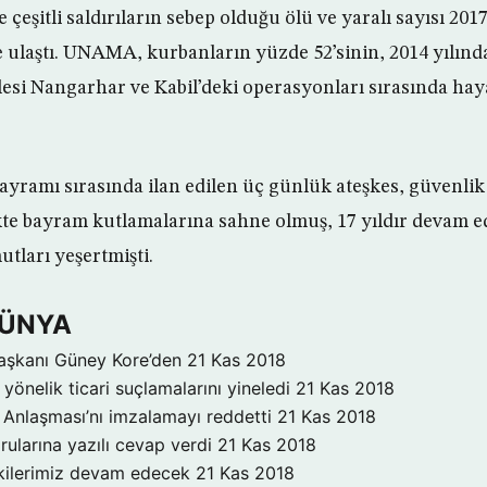
e çeşitli saldırıların sebep olduğu ölü ve yaralı sayısı 20
’e ulaştı. UNAMA, kurbanların yüzde 52’sinin, 2014 yıl
lesi Nangarhar ve Kabil’deki operasyonları sırasında haya
ramı sırasında ilan edilen üç günlük ateşkes, güvenlik
rlikte bayram kutlamalarına sahne olmuş, 17 yıldır devam 
tları yeşertmişti.
DÜNYA
aşkanı Güney Kore’den
21 Kas 2018
yönelik ticari suçlamalarını yineledi
21 Kas 2018
Anlaşması’nı imzalamayı reddetti
21 Kas 2018
rularına yazılı cevap verdi
21 Kas 2018
işkilerimiz devam edecek
21 Kas 2018