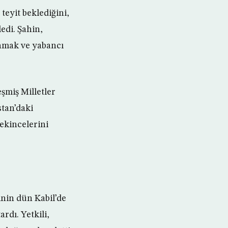
teyit beklediğini,
edi. Şahin,
nmak ve yabancı
eşmiş Milletler
tan’daki
ekincelerini
inin dün Kabil’de
rdı. Yetkili,