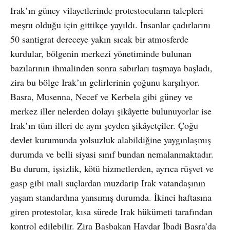
Irak’ın güney vilayetlerinde protestocuların talepleri
meşru olduğu için gittikçe yayıldı. İnsanlar çadırlarını
50 santigrat dereceye yakın sıcak bir atmosferde
kurdular, bölgenin merkezi yönetiminde bulunan
bazılarının ihmalinden sonra sabırları taşmaya başladı,
zira bu bölge Irak’ın gelirlerinin çoğunu karşılıyor.
Basra, Musenna, Necef ve Kerbela gibi güney ve
merkez iller nelerden dolayı şikâyette bulunuyorlar ise
Irak’ın tüm illeri de aynı şeyden şikâyetçiler. Çoğu
devlet kurumunda yolsuzluk alabildiğine yaygınlaşmış
durumda ve belli siyasi sınıf bundan nemalanmaktadır.
Bu durum, işsizlik, kötü hizmetlerden, ayrıca rüşvet ve
gasp gibi mali suçlardan muzdarip Irak vatandaşının
yaşam standardına yansımış durumda. İkinci haftasına
giren protestolar, kısa sürede Irak hükümeti tarafından
kontrol edilebilir. Zira Başbakan Haydar İbadi Basra’da