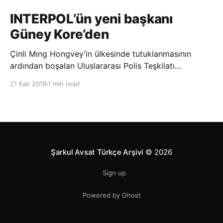
INTERPOL’ün yeni başkanı
Güney Kore’den
Çinli Mıng Hongvey’in ülkesinde tutuklanmasının
ardından boşalan Uluslararası Polis Teşkilatı
(INTERPOL) Başkanlığına Güney Koreli Kim Jong Yang
21 Kas 2018
1 min read
seçildi. INTERPOL Genel Kurulu’nun Dubai’deki
toplantısında yapılan seçimde, oyların 3’te 2’sini
kazanan Kim, teşkilatın yeni
Şarkul Avsat Türkçe Arşivi
© 2026
Sign up
Powered by Ghost