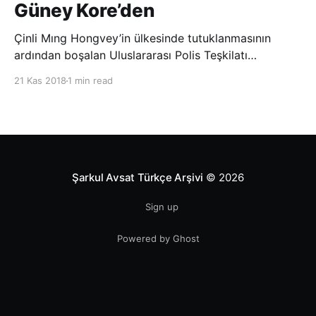
Güney Kore’den
Çinli Mıng Hongvey’in ülkesinde tutuklanmasının
ardından boşalan Uluslararası Polis Teşkilatı
(INTERPOL) Başkanlığına Güney Koreli Kim Jong Yang
21 Kas 2018
1 min read
seçildi. INTERPOL Genel Kurulu’nun Dubai’deki
toplantısında yapılan seçimde, oyların 3’te 2’sini
kazanan Kim, teşkilatın yeni
Şarkul Avsat Türkçe Arşivi
© 2026
Sign up
Powered by Ghost