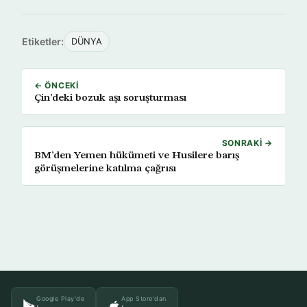
Etiketler:
DÜNYA
← ÖNCEKI
Çin’deki bozuk aşı soruşturması
SONRAKI →
BM’den Yemen hükümeti ve Husilere barış
görüşmelerine katılma çağrısı
Google Play'de
App Store'dan