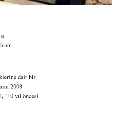
şı
 İsam
lerine dair bir
anını 2008
l, “10 yıl öncesi