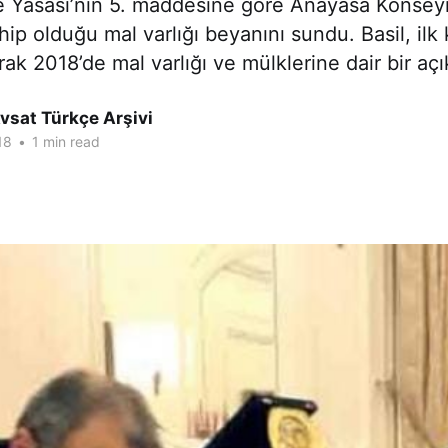
e Yasası’nın 5. maddesine göre Anayasa Konsey
ip olduğu mal varlığı beyanını sundu. Basil, ilk
arak 2018’de mal varlığı ve mülklerine dair bir aç
vsat Türkçe Arşivi
18
•
1 min read