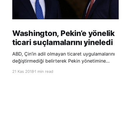
Washington, Pekin’e yönelik
ticari suçlamalarını yineledi
ABD, Çin’in adil olmayan ticaret uygulamalarını
değiştirmediği belirterek Pekin yönetimine
yönelik suçlamalarını yineledi. ABD Ticaret
21 Kas 2018
1 min read
Temsilciliği’nin Çin’in fikri mülkiyet ve teknoloji
transfer politikalarına dair hazırladığı ‘Section
301’ adlı soruşturma raporunun güncellenmiş
halinde