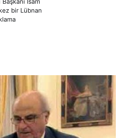
i Başkanı İsam
 kez bir Lübnan
ıklama