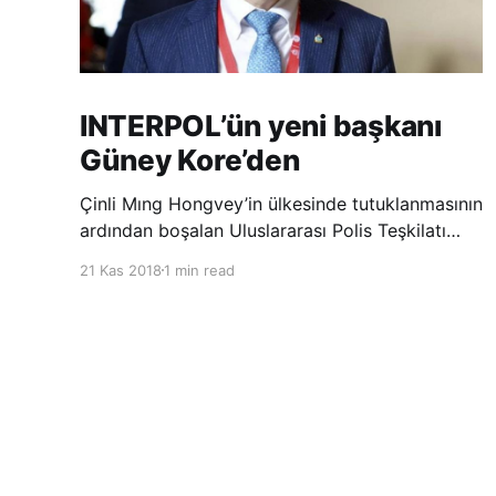
INTERPOL’ün yeni başkanı
Güney Kore’den
Çinli Mıng Hongvey’in ülkesinde tutuklanmasının
ardından boşalan Uluslararası Polis Teşkilatı
(INTERPOL) Başkanlığına Güney Koreli Kim
21 Kas 2018
1 min read
Jong Yang seçildi. INTERPOL Genel Kurulu’nun
Dubai’deki toplantısında yapılan seçimde,
oyların 3’te 2’sini kazanan Kim, teşkilatın yeni