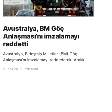
Avustralya, BM Göç
Anlaşması’nı imzalamayı
reddetti
Avustralya, Birleşmiş Milletler (BM) Göç
Anlaşması’nı imzalamayı reddederek, Aralık
ayında Fas’ta düzenlenecek olan uluslararası
21 Kas 2018
1 min read
konferansta BM üyesi ülkeler tarafından
imzalanması beklenen Küresel Göç
Sözleşmesi’ne katılmayacağını açıklayan
ülkelerin yer aldığı uzun listeye dahil oldu.