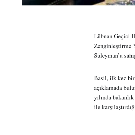
Lübnan Geçici Hü
Zenginleştirme 
Süleyman’a sahip
Basil, ilk kez bi
açıklamada bulun
yılında bakanlık
ile karşılaştır