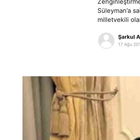
Zenginleştirm
Süleyman’a sah
milletvekili ol
Şarkul A
17 Ağu 20