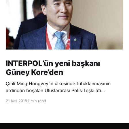
INTERPOL’ün yeni başkanı
Güney Kore’den
Çinli Mıng Hongvey’in ülkesinde tutuklanmasının
ardından boşalan Uluslararası Polis Teşkilatı
(INTERPOL) Başkanlığına Güney Koreli Kim Jong Yang
21 Kas 2018
1 min read
seçildi. INTERPOL Genel Kurulu’nun Dubai’deki
toplantısında yapılan seçimde, oyların 3’te 2’sini
kazanan Kim, teşkilatın yeni