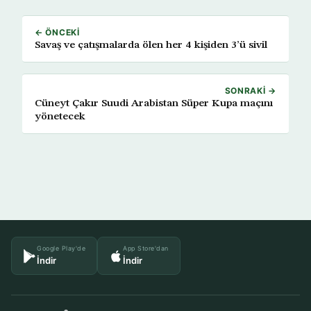
← ÖNCEKI
Savaş ve çatışmalarda ölen her 4 kişiden 3’ü sivil
SONRAKI →
Cüneyt Çakır Suudi Arabistan Süper Kupa maçını
yönetecek
Google Play'de
App Store'dan
İndir
İndir