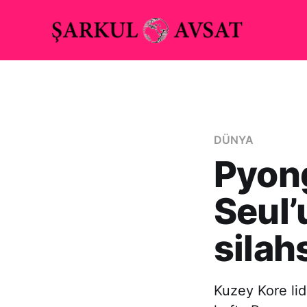
DÜNYA
Pyong
Seul’
silah
Kuzey Kore li