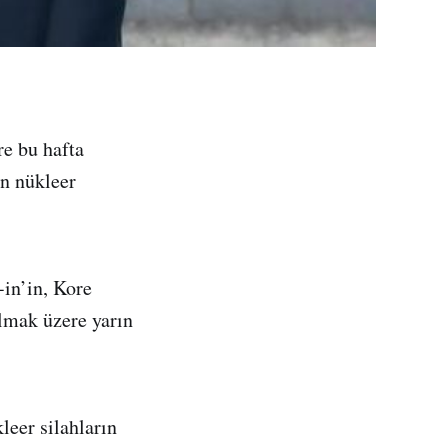
re bu hafta
n nükleer
in’in, Kore
lmak üzere yarın
leer silahların