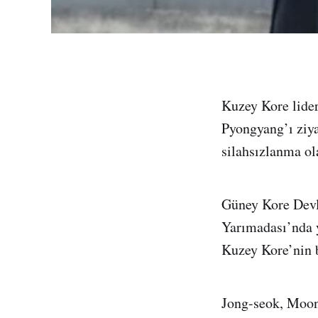
Kuzey Kore lider
Pyongyang’ı ziya
silahsızlanma ola
Güney Kore Devl
Yarımadası’nda y
Kuzey Kore’nin b
Jong-seok, Moon’