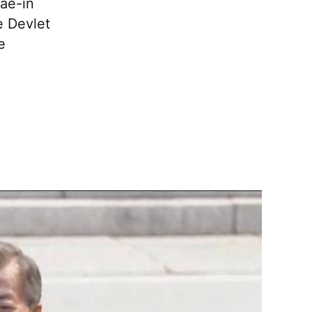
ae-in
e Devlet
e