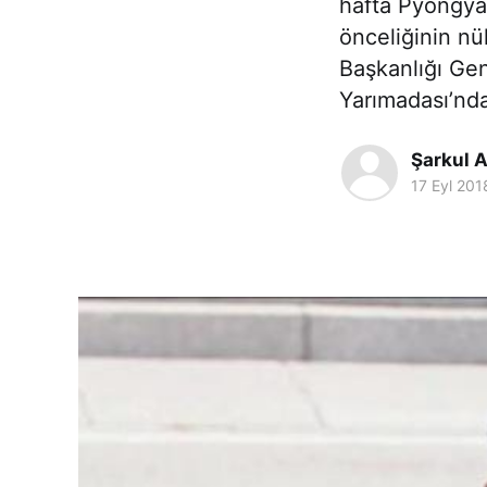
hafta Pyongya
önceliğinin nü
Başkanlığı Gen
Yarımadası’nd
Şarkul A
17 Eyl 201