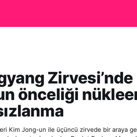
yang Zirvesi’nde
un önceliği nüklee
sızlanma
deri Kim Jong-un ile üçüncü zirvede bir araya g