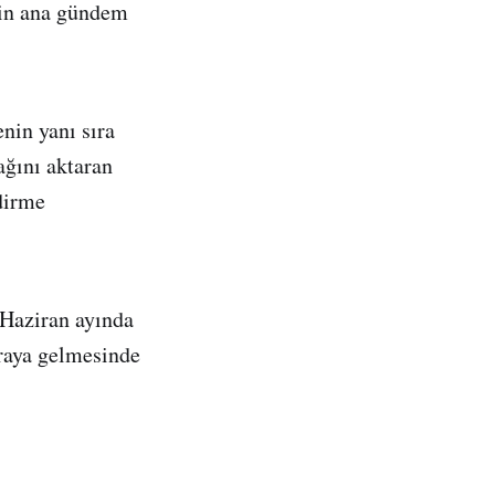
nin ana gündem
nin yanı sıra
ğını aktaran
rdirme
 Haziran ayında
raya gelmesinde