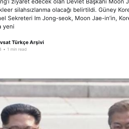
ng’ı ziyaret edecek olan Devlet Başkanı Moon J
kleer silahsızlanma olacağı belirtildi. Güney Kor
el Sekreteri Im Jong-seok, Moon Jae-in’in, Kor
a yeni
vsat Türkçe Arşivi
8
•
1 min read