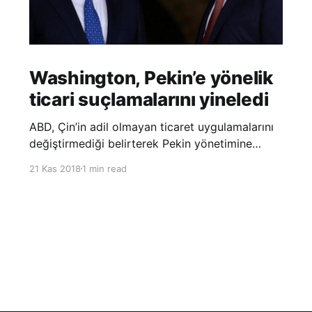
Washington, Pekin’e yönelik
ticari suçlamalarını yineledi
ABD, Çin’in adil olmayan ticaret uygulamalarını
değiştirmediği belirterek Pekin yönetimine
yönelik suçlamalarını yineledi. ABD Ticaret
21 Kas 2018
1 min read
Temsilciliği’nin Çin’in fikri mülkiyet ve teknoloji
transfer politikalarına dair hazırladığı ‘Section
301’ adlı soruşturma raporunun güncellenmiş
halinde