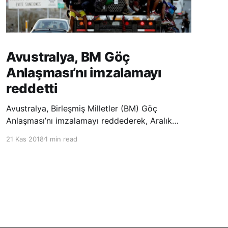
Avustralya, BM Göç
Anlaşması’nı imzalamayı
reddetti
Avustralya, Birleşmiş Milletler (BM) Göç
Anlaşması’nı imzalamayı reddederek, Aralık
ayında Fas’ta düzenlenecek olan uluslararası
21 Kas 2018
1 min read
konferansta BM üyesi ülkeler tarafından
imzalanması beklenen Küresel Göç
Sözleşmesi’ne katılmayacağını açıklayan
ülkelerin yer aldığı uzun listeye dahil oldu.