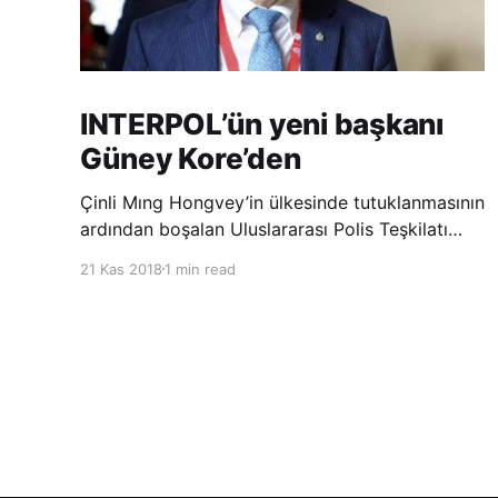
INTERPOL’ün yeni başkanı
Güney Kore’den
Çinli Mıng Hongvey’in ülkesinde tutuklanmasının
ardından boşalan Uluslararası Polis Teşkilatı
(INTERPOL) Başkanlığına Güney Koreli Kim
21 Kas 2018
1 min read
Jong Yang seçildi. INTERPOL Genel Kurulu’nun
Dubai’deki toplantısında yapılan seçimde,
oyların 3’te 2’sini kazanan Kim, teşkilatın yeni