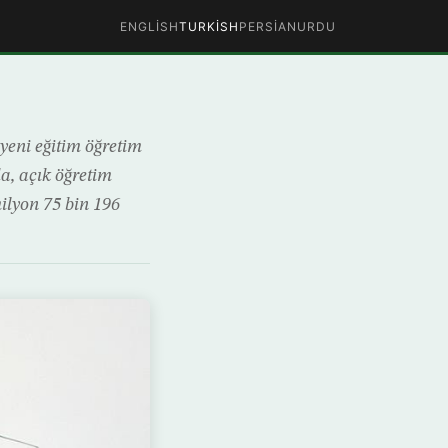
ENGLISH
TURKISH
PERSIAN
URDU
yeni eğitim öğretim
da, açık öğretim
milyon 75 bin 196