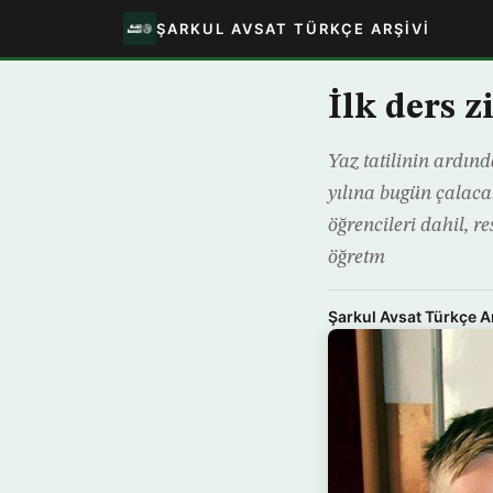
ŞARKUL AVSAT TÜRKÇE ARŞIVI
İlk ders z
Yaz tatilinin ardın
yılına bugün çalacak
öğrencileri dahil, r
öğretm
Şarkul Avsat Türkçe A