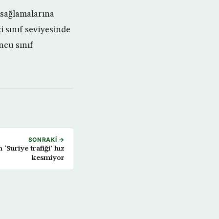
 sağlamalarına
i sınıf seviyesinde
ncu sınıf
SONRAKI →
 ‘Suriye trafiği’ hız
kesmiyor