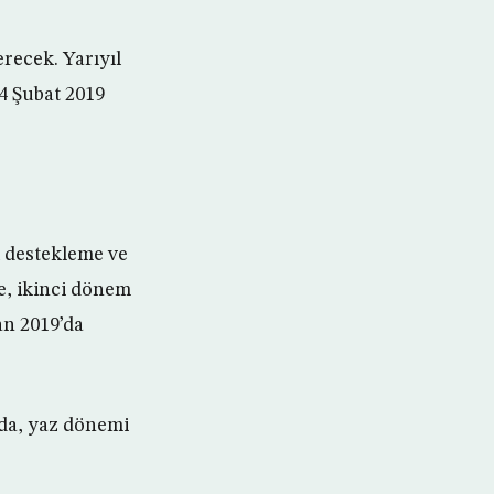
recek. Yarıyıl
 4 Şubat 2019
k destekleme ve
e, ikinci dönem
an 2019’da
’da, yaz dönemi