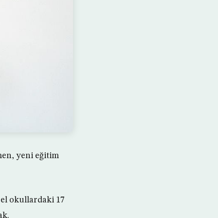
men, yeni eğitim
zel okullardaki 17
ak.