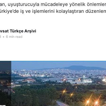
ıran, uyuşturucuyla mücadeleye yönelik önlemler
ürkiye’de iş ve işlemlerini kolaylaştıran düzenle
vsat Türkçe Arşivi
8
•
6 min read