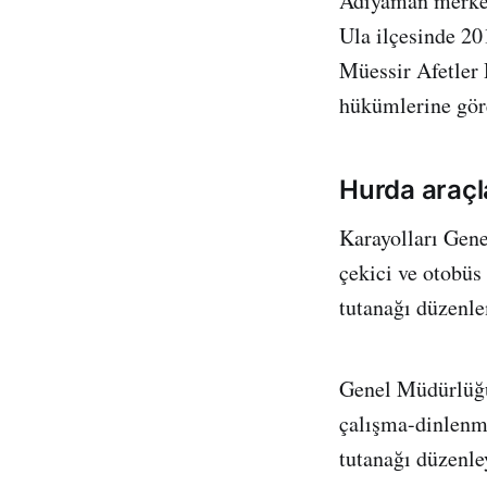
Adıyaman merkez
Ula ilçesinde 2
Müessir Afetler 
hükümlerine gör
Hurda araçla
Karayolları Gene
çekici ve otobüs
tutanağı düzenle
Genel Müdürlüğü 
çalışma-dinlenme
tutanağı düzenle