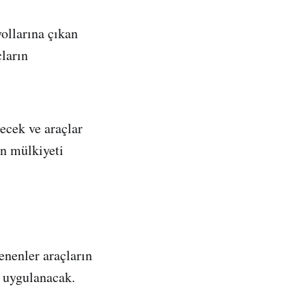
yollarına çıkan
çların
lecek ve araçlar
ın mülkiyeti
lenenler araçların
ı uygulanacak.