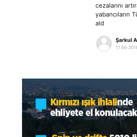
cezalarını art
yabancıların T
ald
Şarkul A
17 Eki 201