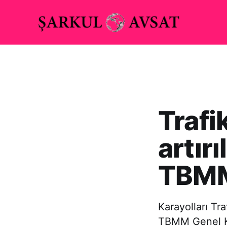
Trafi
artır
TBMM’
Karayolları Tr
TBMM Genel Ku