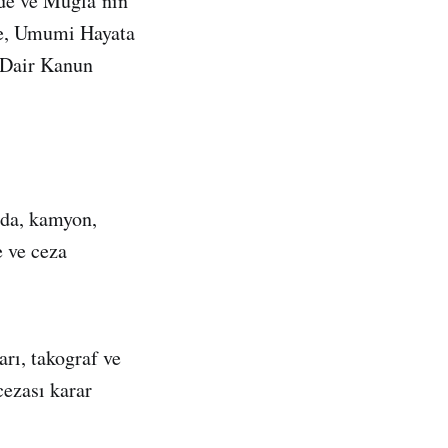
de ve Muğla’nın
re, Umumi Hayata
 Dair Kanun
nda, kamyon,
e ve ceza
rı, takograf ve
cezası karar