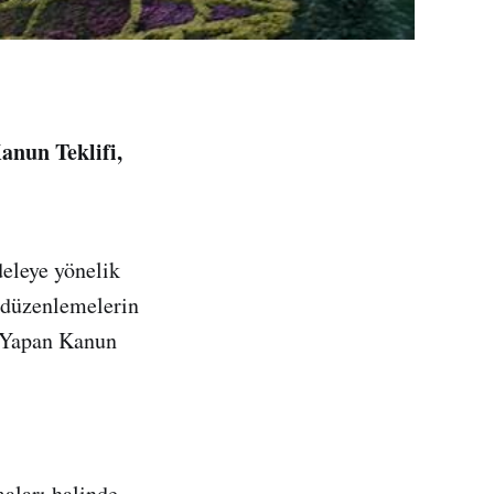
anun Teklifi,
eleye yönelik
n düzenlemelerin
k Yapan Kanun
maları halinde