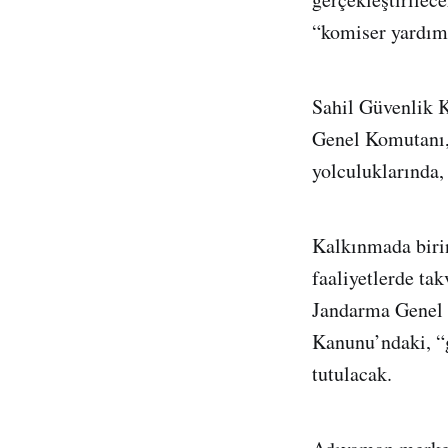
“komiser yardımc
Sahil Güvenlik 
Genel Komutanı, 
yolculuklarında, 
Kalkınmada birin
faaliyetlerde ta
Jandarma Genel 
Kanunu’ndaki, “g
tutulacak.