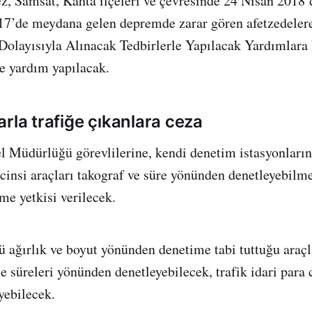
, Samsat, Kahta ilçeleri ve çevresinde 24 Nisan 2018’
017’de meydana gelen depremde zarar gören afetzedele
Dolayısıyla Alınacak Tedbirlerle Yapılacak Yardımlara
e yardım yapılacak.
rla trafiğe çıkanlara ceza
l Müdürlüğü görevlilerine, kendi denetim istasyonları
 cinsi araçları takograf ve süre yönünden denetleyebilm
me yetkisi verilecek.
ağırlık ve boyut yönünden denetime tabi tuttuğu araçla
 süreleri yönünden denetleyebilecek, trafik idari para 
yebilecek.