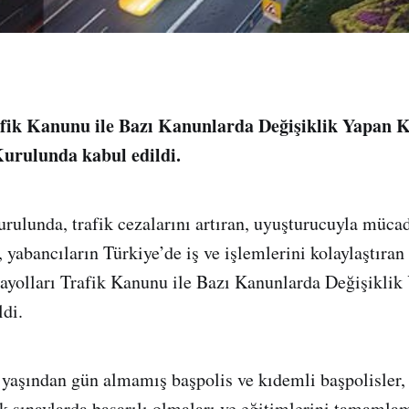
fik Kanunu ile Bazı Kanunlarda Değişiklik Yapan K
rulunda kabul edildi.
lunda, trafik cezalarını artıran, uyuşturucuyla mücad
, yabancıların Türkiye’de iş ve işlemlerini kolaylaştıra
rayolları Trafik Kanunu ile Bazı Kanunlarda Değişikli
ldi.
yaşından gün almamış başpolis ve kıdemli başpolisler,
ek sınavlarda başarılı olmaları ve eğitimlerini tamamla