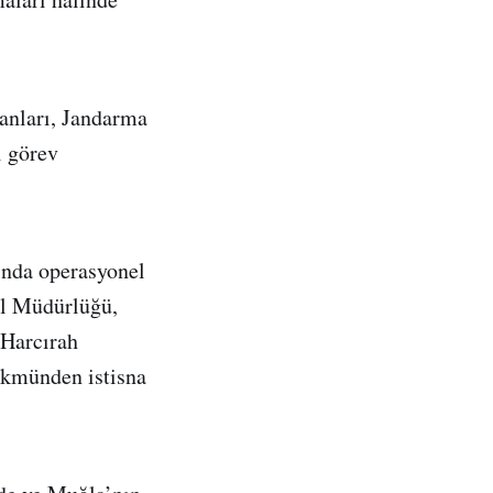
anları, Jandarma
ı görev
ında operasyonel
el Müdürlüğü,
 Harcırah
ükmünden istisna