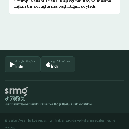
Trump: Veliaht Prens, Kaşıkçı’nın kaybolmasına
ilişkin bir soruşturma başlattığını söyledi
Google Play'de
App Store'dan
İndir
İndir
Hakkımızda
Reklam
Kurallar ve Koşullar
Gizlilik Politikası
© Şarkul Avsat Türkçe Arşivi. Tüm haklar saklıdır ve kullanım sözleşmesine
tabidir.