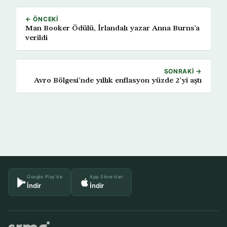
← ÖNCEKI
Man Booker Ödülü, İrlandalı yazar Anna Burns’a
verildi
SONRAKI →
Avro Bölgesi’nde yıllık enflasyon yüzde 2’yi aştı
Google Play'de
App Store'dan
İndir
İndir