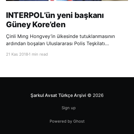
INTERPOL’ün yeni başkanı
Güney Kore’den
Çinli Mıng Hongvey’in ülkesinde tutuklanmasının
ardından boşalan Uluslararası Polis Teşkilatı
(INTERPOL) Başkanlığına Güney Koreli Kim Jong Yang
21 Kas 2018
1 min read
seçildi. INTERPOL Genel Kurulu’nun Dubai’deki
toplantısında yapılan seçimde, oyların 3’te 2’sini
kazanan Kim, teşkilatın yeni
Şarkul Avsat Türkçe Arşivi
© 2026
Sign up
Powered by Ghost