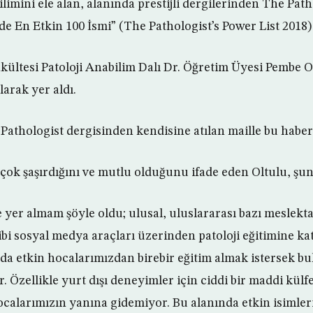
ilimini ele alan, alanında prestijli dergilerinden The Pat
e En Etkin 100 İsmi” (The Pathologist’s Power List 2018) l
ltesi Patoloji Anabilim Dalı Dr. Öğretim Üyesi Pembe Olt
larak yer aldı.
athologist dergisinden kendisine atılan maille bu haberi a
ok şaşırdığını ve mutlu olduğunu ifade eden Oltulu, şunl
yer almam şöyle oldu; ulusal, uluslararası bazı meslektaş
gibi sosyal medya araçları üzerinden patoloji eğitimine k
nda etkin hocalarımızdan birebir eğitim almak istersek b
 Özellikle yurt dışı deneyimler için ciddi bir maddi külfe
hocalarımızın yanına gidemiyor. Bu alanında etkin isimle