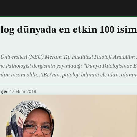
log dünyada en etkin 100 isim
niversitesi (NEÜ) Meram Tıp Fakültesi Patoloji Anabilim D
he Pathologist dergisinin yayınladığı “Dünya Patolojisinde E
ilim insanı oldu. ABD’nin, patoloji bilimini ele alan, alanın
rşivi
·
17 Ekim 2018