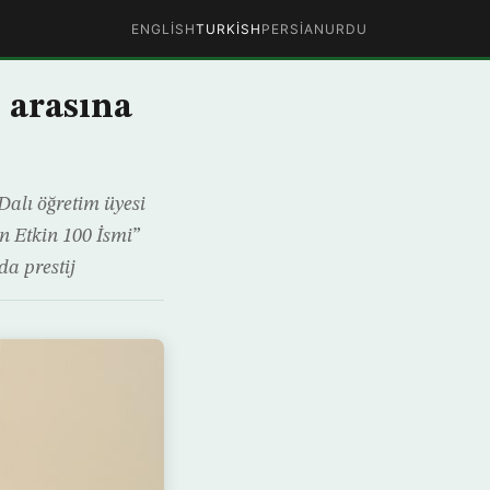
ENGLISH
TURKISH
PERSIAN
URDU
 arasına
alı öğretim üyesi
n Etkin 100 İsmi”
da prestij