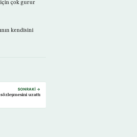
 için çok gurur
ının kendisini
SONRAKI →
 sözleşmesini uzattı