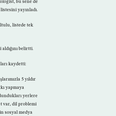
hologist, bu sene de
istesini yayınladı.
ulu, listede tek
ldığını belirtti.
arı kaydetti:
larımızla 5 yıldır
atkı yapmaya
ulundukları yerlere
t var, dil problemi
rin sosyal medya