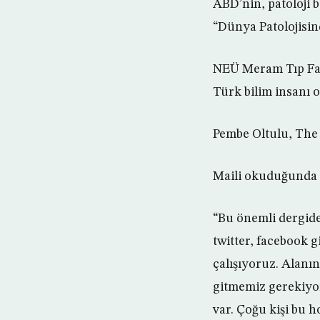
ABD’nin, patoloji b
“Dünya Patolojisind
NEÜ Meram Tıp Fakü
Türk bilim insanı o
Pembe Oltulu, The P
Maili okuduğunda ç
“Bu önemli dergide 
twitter, facebook 
çalışıyoruz. Alanı
gitmemiz gerekiyor.
var. Çoğu kişi bu 