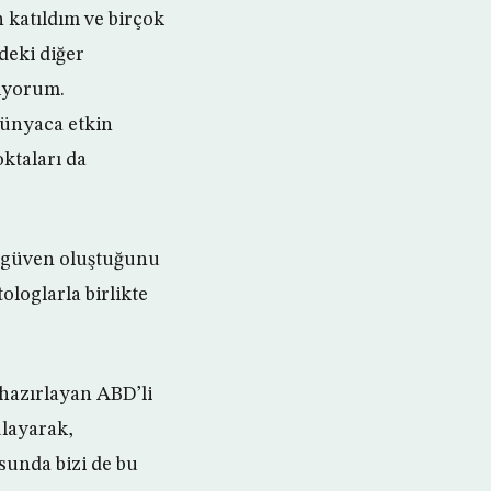
n katıldım ve birçok
deki diğer
lıyorum.
dünyaca etkin
ktaları da
r güven oluştuğunu
ologlarla birlikte
 hazırlayan ABD’li
ulayarak,
usunda bizi de bu