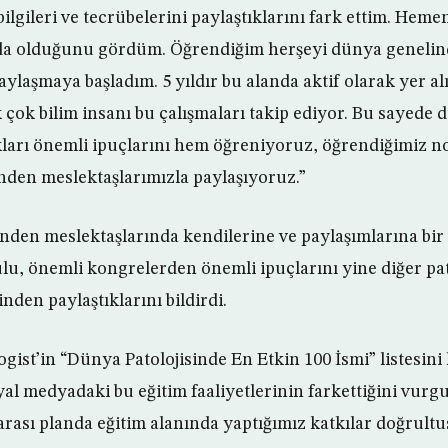
lgileri ve tecrübelerini paylaştıklarını fark ettim. Heme
da olduğunu gördüm. Öğrendiğim herşeyi dünya genelin
aylaşmaya başladım. 5 yıldır bu alanda aktif olarak yer a
çok bilim insanı bu çalışmaları takip ediyor. Bu sayede 
kları önemli ipuçlarını hem öğreniyoruz, öğrendiğimiz no
den meslektaşlarımızla paylaşıyoruz.”
nden meslektaşlarında kendilerine ve paylaşımlarına bi
ulu, önemli kongrelerden önemli ipuçlarını yine diğer pat
den paylaştıklarını bildirdi.
gist’in “Dünya Patolojisinde En Etkin 100 İsmi” listesini
yal medyadaki bu eğitim faaliyetlerinin farkettiğini vurg
arası planda eğitim alanında yaptığımız katkılar doğrult