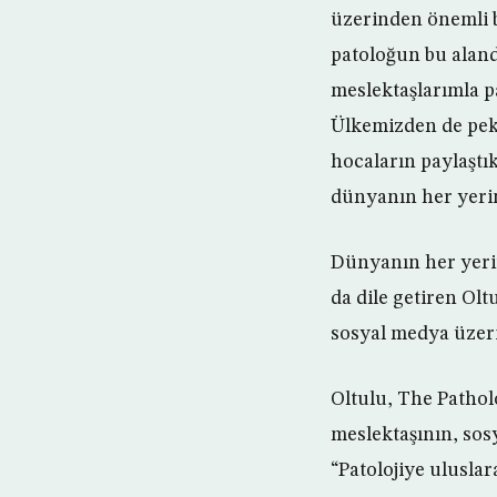
üzerinden önemli bi
patoloğun bu alan
meslektaşlarımla p
Ülkemizden de pek 
hocaların paylaştı
dünyanın her yerin
Dünyanın her yeri
da dile getiren Olt
sosyal medya üzerin
Oltulu, The Patholo
meslektaşının, sos
“Patolojiye uluslar