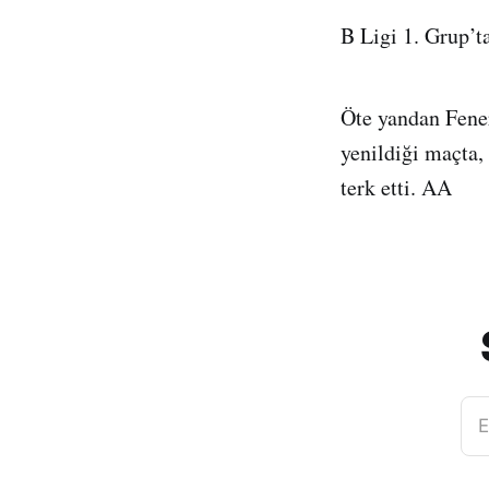
B Ligi 1. Grup’t
Öte yandan Fene
yenildiği maçta,
terk etti. AA
E