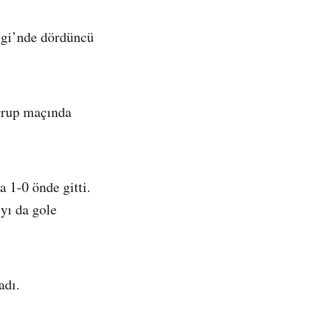
igi’nde dördüncü
 Grup maçında
 1-0 önde gitti.
yı da gole
adı.