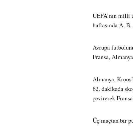
UEFA’nın milli 
haftasında A, B,
Avrupa futbolunu
Fransa, Almanya’
Almanya, Kroos’u
62. dakikada sko
çevirerek Fransa
Üç maçtan bir pu