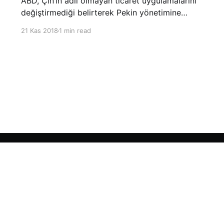
ABD, Çin’in adil olmayan ticaret uygulamalarını
değiştirmediği belirterek Pekin yönetimine
yönelik suçlamalarını yineledi. ABD Ticaret
21 Kas 2018
1 min read
Temsilciliği’nin Çin’in fikri mülkiyet ve teknoloji
transfer politikalarına dair hazırladığı ‘Section
301’ adlı soruşturma raporunun güncellenmiş
halinde
Sign up