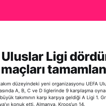
Uluslar Ligi dörd
 maçları tamamlan
 takım düzeyindeki yeni organizasyonu UEFA Ulu
sında A, B, C ve D liglerinde 9 karşılaşma oyna
 büyük takımının karşı karşıya geldiği A Ligi 1. 
a’yı konuk etti. Almanya, Kroos’un 14.