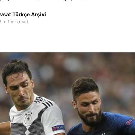
vsat Türkçe Arşivi
8
•
1 min read