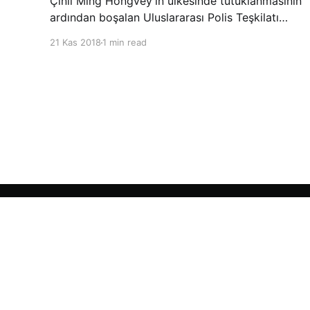
Çinli Mıng Hongvey’in ülkesinde tutuklanmasının
ardından boşalan Uluslararası Polis Teşkilatı
(INTERPOL) Başkanlığına Güney Koreli Kim
21 Kas 2018
1 min read
Jong Yang seçildi. INTERPOL Genel Kurulu’nun
Dubai’deki toplantısında yapılan seçimde,
oyların 3’te 2’sini kazanan Kim, teşkilatın yeni
Şarkul Avsat Türkçe Arşivi
© 2026