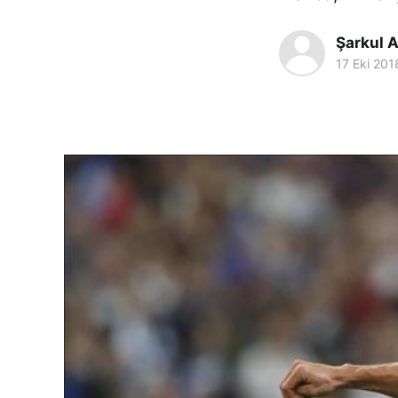
Şarkul A
17 Eki 201