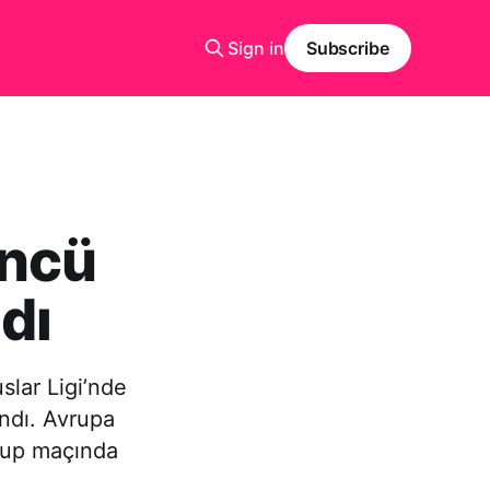
Sign in
Subscribe
üncü
dı
slar Ligi’nde
ndı. Avrupa
Grup maçında