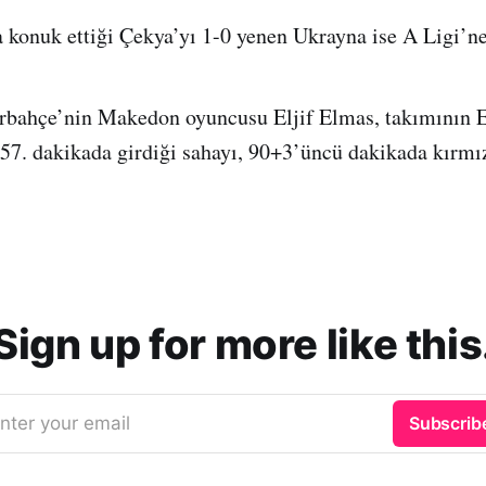
a konuk ettiği Çekya’yı 1-0 yenen Ukrayna ise A Ligi’ne
rbahçe’nin Makedon oyuncusu Eljif Elmas, takımının 
 57. dakikada girdiği sahayı, 90+3’üncü dakikada kırmız
Sign up for more like this
nter your email
Subscrib