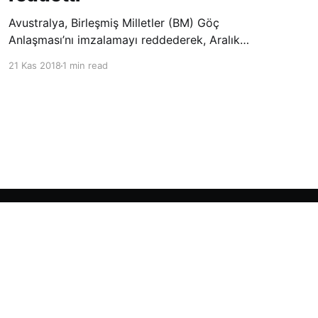
Avustralya, Birleşmiş Milletler (BM) Göç
Anlaşması’nı imzalamayı reddederek, Aralık
ayında Fas’ta düzenlenecek olan uluslararası
21 Kas 2018
1 min read
konferansta BM üyesi ülkeler tarafından
imzalanması beklenen Küresel Göç
Sözleşmesi’ne katılmayacağını açıklayan
ülkelerin yer aldığı uzun listeye dahil oldu.
Powered by Ghost