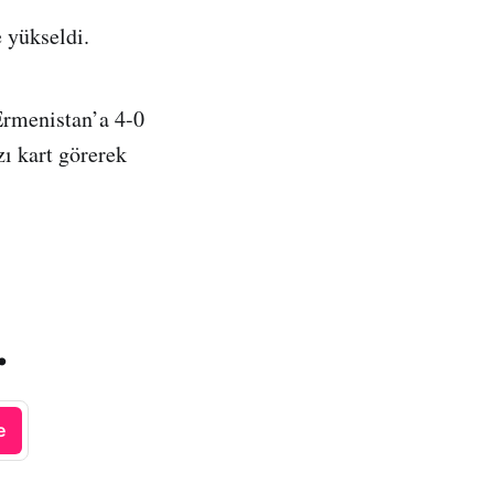
 yükseldi.
Ermenistan’a 4-0
ı kart görerek
.
e